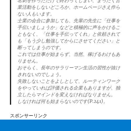
名刺を作っただけで終わってしまい、まったく営
業活動をしないどころか、ホームページさえ作ら
ない人もいます。
士業の会合に参加しても、先輩の先生に「仕事を
手伝いましょうか」などと積極的に声をかけるこ
ともなく、「仕事を手伝ってくれ」と依頼されて
も「もう少し勉強してからにさせてください」と
断ってしまうのです。
これでは仕事が始まらず、当然、稼げるわけもあ
りません。
おそらく、長年のサラリーマン生活の習性が抜け
きれないのでしょう。
失敗しないことをよしとして、ルーティンワーク
をやっていれば評価される企業もありますが、独
立したらマインドを変えなければなりません。
しなければ何も始まらないのです(P.241)。
スポンサーリンク