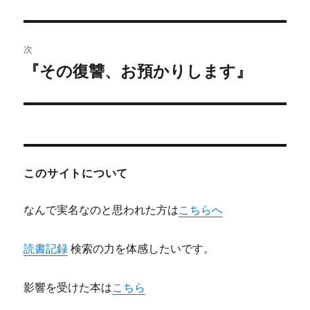
の
ナ
投
ビ
稿:
次
ゲ
『その復讐、お預かりします』
次
の
ー
投
シ
稿:
ョ
このサイトについて
ン
なんで実名なのと思われた方は
こちらへ
読書記録
検索の力を体感したいです。
影響を受けた本は
こちら