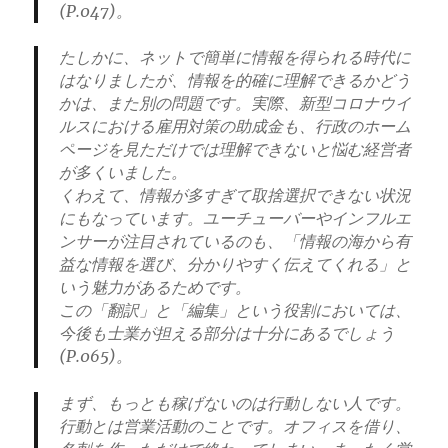
(P.047)。
たしかに、ネットで簡単に情報を得られる時代に
はなりましたが、情報を的確に理解できるかどう
かは、また別の問題です。実際、新型コロナウイ
ルスにおける雇用対策の助成金も、行政のホーム
ページを見ただけでは理解できないと悩む経営者
が多くいました。
くわえて、情報が多すぎて取捨選択できない状況
にもなっています。ユーチューバーやインフルエ
ンサーが注目されているのも、「情報の海から有
益な情報を選び、分かりやすく伝えてくれる」と
いう魅力があるためです。
この「翻訳」と「編集」という役割においては、
今後も士業が担える部分は十分にあるでしょう
(P.065)。
まず、もっとも稼げないのは行動しない人です。
行動とは営業活動のことです。オフィスを借り、