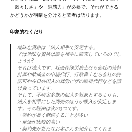
「図々しさ」や「鈍感力」が必要で、それができる
かどうかが明暗を分けると著者は語ります。
印象的なくだり
地味な資格は「法人相手で安定する」
では地味な資格は誰を相手に商売しているのでし
ょうか?
それは法人です。社会保険労務士なら会社の給料
計算や助成金の申請代行、行政書士なら会社の許
認可や在日外国人の就労ビザの取得代行などを請
け負っています。
そして、不特定多数の個人を対象とするよりも、
法人を相手にした商売のほうが収入が安定しま
す。その理由は次の3つです。
・契約が長く継続することが多い
・単価が比較的高い
・契約先が新たなお客さんを紹介してくれる