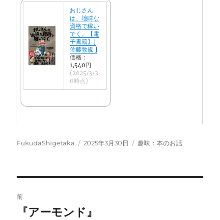
おじさん
は、地味な
資格で稼い
でく。【電
子書籍】[
佐藤敦規 ]
価格：
1,540円
(2025/3/3
0時点)
投
投
カ
FukudaShigetaka
2025年3月30日
趣味：本のお話
稿
稿
テ
者
日:
ゴ
リ
ー
投
前
稿
『アーモンド』
前