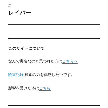
ビ
稿:
次
ゲ
レイバー
次
の
ー
投
シ
稿:
ョ
このサイトについて
ン
なんで実名なのと思われた方は
こちらへ
読書記録
検索の力を体感したいです。
影響を受けた本は
こちら