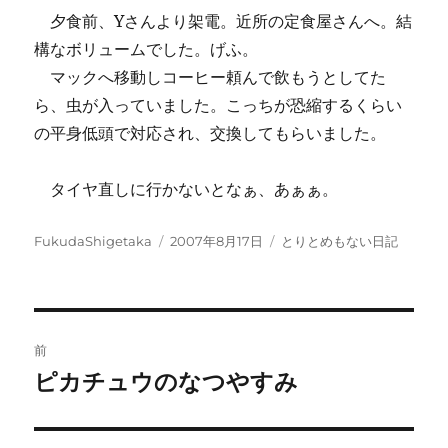
夕食前、Yさんより架電。近所の定食屋さんへ。結
構なボリュームでした。げふ。
マックへ移動しコーヒー頼んで飲もうとしてた
ら、虫が入っていました。こっちが恐縮するくらい
の平身低頭で対応され、交換してもらいました。
タイヤ直しに行かないとなぁ、あぁぁ。
投
投
カ
FukudaShigetaka
2007年8月17日
とりとめもない日記
稿
稿
テ
者
日:
ゴ
リ
ー
投
前
稿
ピカチュウのなつやすみ
前
の
ナ
投