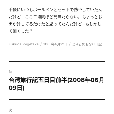
手帳にいつもボールペンとセットで携帯していたん
だけど、ここ二週間ほど見当たらない。ちょっとお
出かけしてるだけだと思ってたんだけど…もしかし
て無くした？
投
投
カ
FukudaShigetaka
2008年6月29日
とりとめもない日記
稿
稿
テ
者
日:
ゴ
リ
ー
投
前
稿
台湾旅行記五日目前半(2008年06月
前
の
09日)
ナ
投
ビ
稿:
ゲ
次