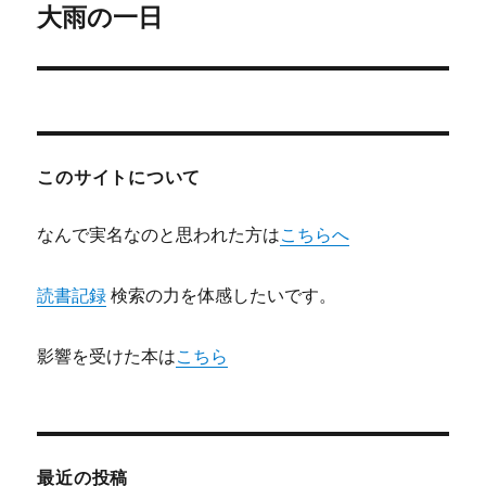
大雨の一日
次
ー
の
シ
投
稿:
ョ
ン
このサイトについて
なんで実名なのと思われた方は
こちらへ
読書記録
検索の力を体感したいです。
影響を受けた本は
こちら
最近の投稿