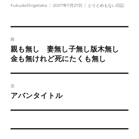
投
投
カ
FukudaShigetaka
2007年7月27日
とりとめもない日記
稿
稿
テ
者
日:
ゴ
リ
ー
投
前
稿
親も無し 妻無し子無し版木無し
前
の
金も無けれど死にたくも無し
ナ
投
ビ
稿:
ゲ
次
アバンタイトル
次
ー
の
シ
投
稿:
ョ
ン