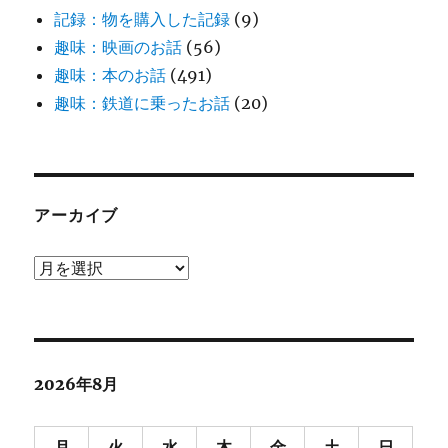
記録：物を購入した記録
(9)
趣味：映画のお話
(56)
趣味：本のお話
(491)
趣味：鉄道に乗ったお話
(20)
アーカイブ
ア
ー
カ
イ
ブ
2026年8月
月
火
水
木
金
土
日