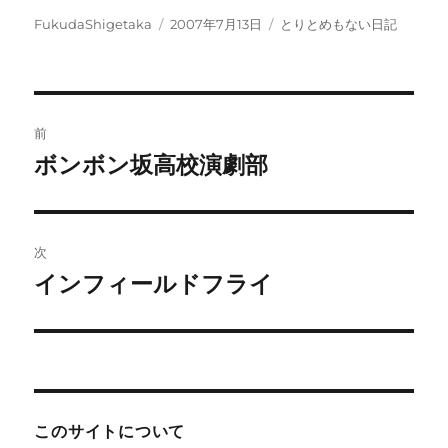
投
投
カ
FukudaShigetaka
2007年7月13日
とりとめもない日記
稿
稿
テ
者
日:
ゴ
リ
ー
投
前
稿
ボンボン坂高校演劇部
前
の
ナ
投
ビ
稿:
次
ゲ
インフィールドフライ
次
の
ー
投
シ
稿:
ョ
このサイトについて