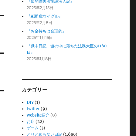
『知的障害者施設潜入記』
2025年2月15日
『AI監獄ウイグル』
2025年2月8日
『お金持ちは合理的』
2025年1月15日
『獄中日記 塀の中に落ちた法務大臣の1160
日』
2025年1月8日
カテゴリー
DIY
(1)
twitter
(9)
website紹介
(9)
お店
(22)
ゲーム
(3)
とりとめもない日記
(1,680)