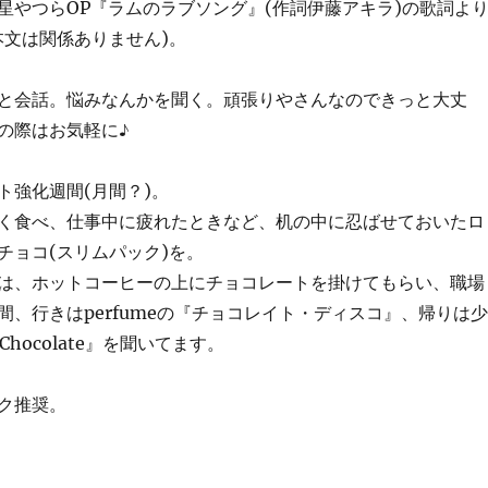
星やつらOP『ラムのラブソング』(作詞伊藤アキラ)の歌詞よ
本文は関係ありません)。
と会話。悩みなんかを聞く。頑張りやさんなのできっと大丈
の際はお気軽に♪
ト強化週間(月間？)。
く食べ、仕事中に疲れたときなど、机の中に忍ばせておいたロ
チョコ(スリムパック)を。
は、ホットコーヒーの上にチョコレートを掛けてもらい、職場
間、行きはperfumeの『チョコレイト・ディスコ』、帰りは少
Chocolate』を聞いてます。
ク推奨。