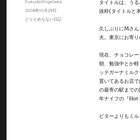
投
FukudaShigetaka
タイトルは、うる
稿
投
2008年10月29日
抜粋(タイトルと
者
稿
カ
とりとめもない日記
日:
テ
久しぶりにMさん
ゴ
夫。東京にお寄り
リ
ー
現在、チョコレー
朝、勉強中とか軽
ッテガーナミルク
置いてあるお店で
の最寄の駅までの
年ナイフの『Hot 
ビターよりもミル