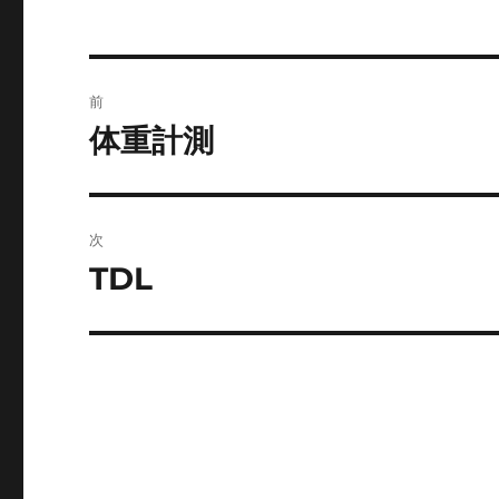
投
前
稿
体重計測
前
の
ナ
投
ビ
稿:
次
ゲ
TDL
次
の
ー
投
シ
稿:
ョ
ン