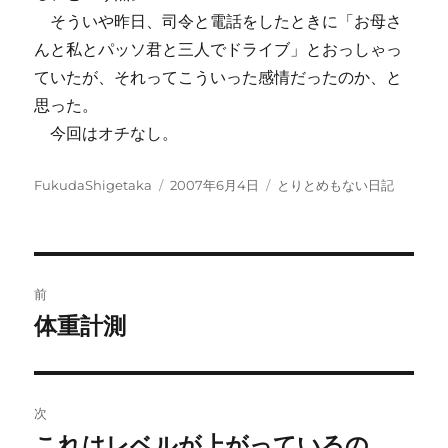
そういや昨日、司令と電話をしたときに「お母さ
んと私とパッソ君と三人でドライブ」とおっしゃっ
ていたが、それってこういった感情だったのか、と
思った。
今回はオチなし。
投
投
カ
FukudaShigetaka
2007年6月4日
とりとめもない日記
稿
稿
テ
者
日:
ゴ
リ
ー
投
前
稿
体重計測
前
の
ナ
投
ビ
稿:
次
ゲ
これはレベルが上がっているの
次