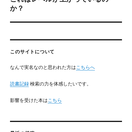
の
か？
ー
投
シ
稿:
ョ
ン
このサイトについて
なんで実名なのと思われた方は
こちらへ
読書記録
検索の力を体感したいです。
影響を受けた本は
こちら