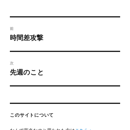
稿
稿
テ
者
日:
ゴ
リ
ー
投
前
稿
時間差攻撃
前
の
ナ
投
ビ
稿:
次
ゲ
先週のこと
次
の
ー
投
シ
稿:
ョ
このサイトについて
ン