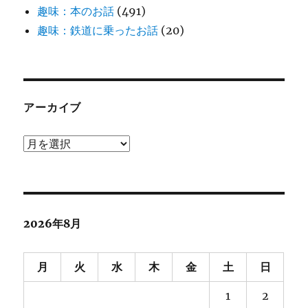
趣味：本のお話
(491)
趣味：鉄道に乗ったお話
(20)
アーカイブ
ア
ー
カ
イ
ブ
2026年8月
月
火
水
木
金
土
日
1
2