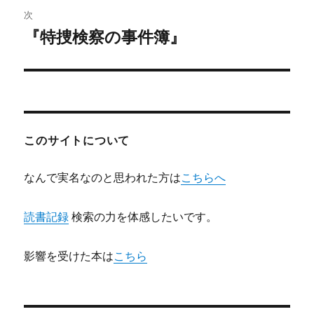
ビ
稿:
次
ゲ
『特捜検察の事件簿』
次
の
ー
投
シ
稿:
ョ
このサイトについて
ン
なんで実名なのと思われた方は
こちらへ
読書記録
検索の力を体感したいです。
影響を受けた本は
こちら