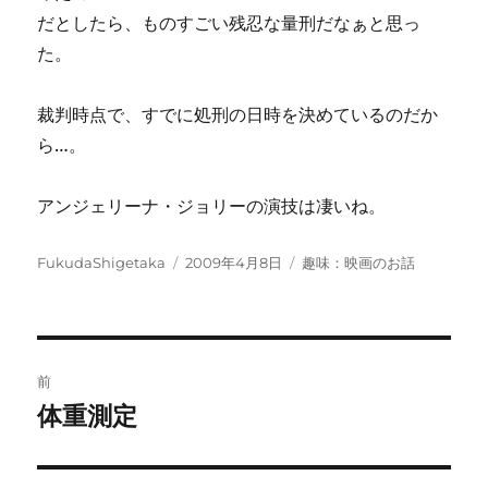
だとしたら、ものすごい残忍な量刑だなぁと思っ
た。
裁判時点で、すでに処刑の日時を決めているのだか
ら…。
アンジェリーナ・ジョリーの演技は凄いね。
投
投
カ
FukudaShigetaka
2009年4月8日
趣味：映画のお話
稿
稿
テ
者
日:
ゴ
リ
ー
投
前
稿
体重測定
前
の
ナ
投