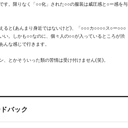
です。限りなく「○○化」された○○の服装は威圧感と○ー感を与
ると(あんまり身近ではないけど)、「○○○カ○○○○ス○ー○○○
いい。しかも○○なのに、個々人の○○が入っているところが渋
あんな感じで行きます。
ン、とかそういった類の苦情は受け付けません(笑)。
ードバック