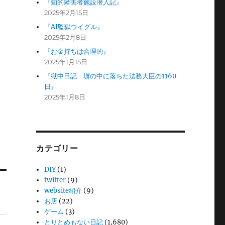
『知的障害者施設潜入記』
2025年2月15日
『AI監獄ウイグル』
2025年2月8日
『お金持ちは合理的』
2025年1月15日
『獄中日記 塀の中に落ちた法務大臣の1160
日』
2025年1月8日
カテゴリー
DIY
(1)
twitter
(9)
website紹介
(9)
お店
(22)
ゲーム
(3)
とりとめもない日記
(1,680)