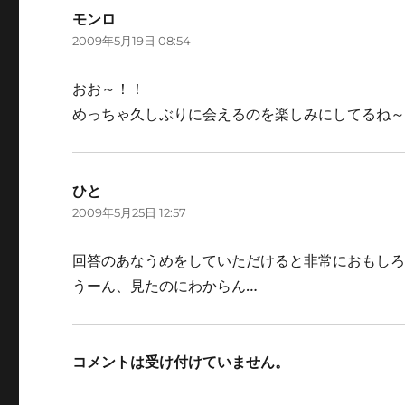
モンロ
よ
2009年5月19日 08:54
り:
おお～！！
めっちゃ久しぶりに会えるのを楽しみにしてるね
ひと
よ
2009年5月25日 12:57
り:
回答のあなうめをしていただけると非常におもし
うーん、見たのにわからん…
コメントは受け付けていません。