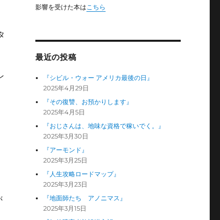
影響を受けた本は
こちら
」
タ
最近の投稿
レ
『シビル・ウォー アメリカ最後の日』
2025年4月29日
『その復讐、お預かりします』
2025年4月5日
『おじさんは、地味な資格で稼いでく。』
2025年3月30日
『アーモンド』
」
2025年3月25日
『人生攻略ロードマップ』
2025年3月23日
『地面師たち アノニマス』
が
2025年3月15日
ぁ