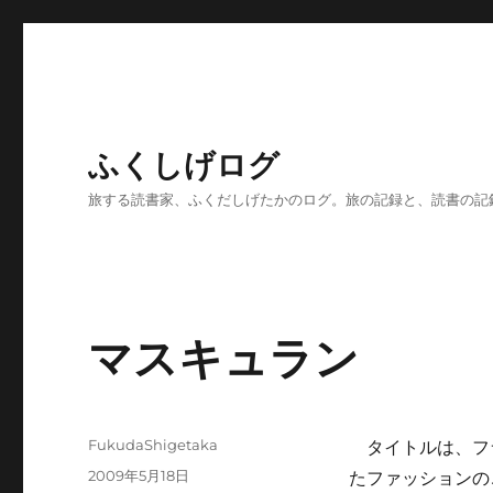
ふくしげログ
旅する読書家、ふくだしげたかのログ。旅の記録と、読書の記
マスキュラン
投
FukudaShigetaka
タイトルは、フ
稿
投
2009年5月18日
たファッションの
者