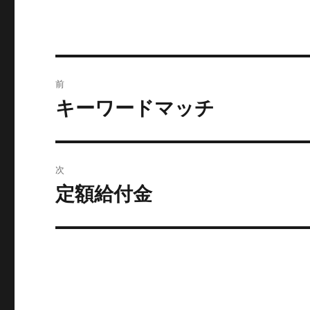
投
前
稿
キーワードマッチ
前
の
ナ
投
ビ
稿:
次
ゲ
定額給付金
次
の
ー
投
シ
稿:
ョ
ン