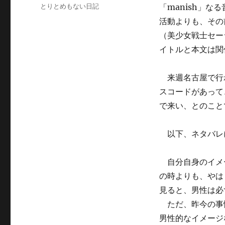
稿
カ
とりとめもない日記
「manish」な
日:
テ
活動よりも、その
ゴ
（美少女戦士セー
リ
ー
イトルと本文は関
来週名古屋で行わ
スコードがあって
で来い、とのこと
以下、ネタバレ
自分自身のイメー
の時よりも、やは
見ると、男性は必
ただ、昨今の事情
男性的なイメージ