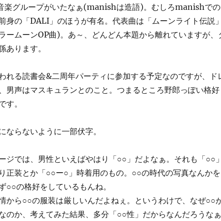
る音楽グループがいたなぁ(manishは造語)。むしろmanishでの
前身の「DALI」のほうが有名。代表曲は「ムーンライト伝説
ラームーンOP曲)。あ～、どんどん本題から離れていますが、
係あります。
れる読書会&二周年パーティに参加する予定なのですが、ド
、男声はマスキュランとのこと。つまるところ野郎っぽい格好
です。
にならないように一部伏字。
ジでは、男性といえばやはり「○○」だよなぁ。それも「○○
り正装とか「○○ー○」時着用のもの。○○の時代の写真なんかを
ず○○の格好をしているもんね。
から○○の服装は厳しいんだよねぇ。というわけで、なぜ○○
なのか、考えてみた結果、多分「○○性」だからなんだろうな