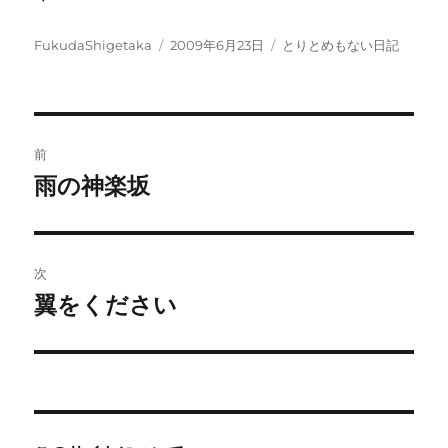
投
投
カ
FukudaShigetaka
2009年6月23日
とりとめもない日記
稿
稿
テ
者
日:
ゴ
リ
ー
投
前
稿
雨の神楽坂
前
の
ナ
投
ビ
稿:
次
ゲ
翼をください
次
の
ー
投
シ
稿:
ョ