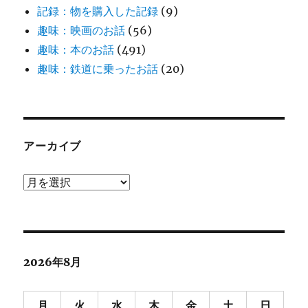
記録：物を購入した記録
(9)
趣味：映画のお話
(56)
趣味：本のお話
(491)
趣味：鉄道に乗ったお話
(20)
アーカイブ
ア
ー
カ
イ
ブ
2026年8月
月
火
水
木
金
土
日