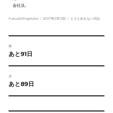
会社法。
投
投
カ
FukudaShigetaka
2007年2月13日
とりとめもない日記
稿
稿
テ
者
日:
ゴ
リ
ー
投
前
稿
あと91日
前
の
ナ
投
ビ
稿:
次
ゲ
あと89日
次
の
ー
投
シ
稿: