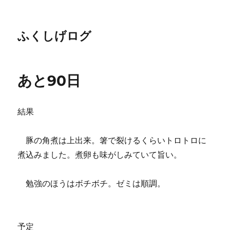
ふくしげログ
あと90日
結果
豚の角煮は上出来。箸で裂けるくらいトロトロに
煮込みました。煮卵も味がしみていて旨い。
勉強のほうはボチボチ。ゼミは順調。
予定