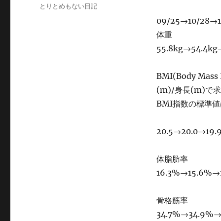
稿
カ
とりとめもない日記
日:
テ
09/25→10/28→1
ゴ
体重
リ
ー
55.8kg→54.4kg
BMI(Body M
(m)/身長(m)
BMI指数の標準値
20.5→20.0→19.
体脂肪率
16.3%→15.6%→
骨格筋率
34.7%→34.9%→