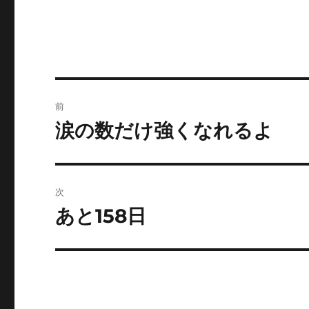
投
前
稿
涙の数だけ強くなれるよ
前
の
ナ
投
ビ
稿:
次
ゲ
あと158日
次
の
ー
投
シ
稿:
ョ