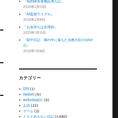
『知的障害者施設潜入記』
2025年2月15日
『AI監獄ウイグル』
2025年2月8日
『お金持ちは合理的』
2025年1月15日
『獄中日記 塀の中に落ちた法務大臣の1160
日』
2025年1月8日
カテゴリー
DIY
(1)
twitter
(9)
website紹介
(9)
お店
(22)
ゲーム
(3)
とりとめもない日記
(1,680)