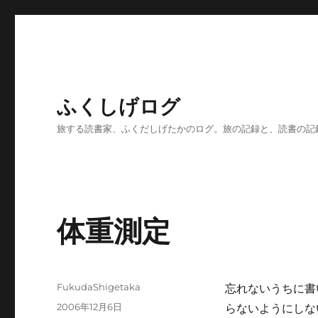
ふくしげログ
旅する読書家、ふくだしげたかのログ。旅の記録と、読書の記
体重測定
投
FukudaShigetaka
忘れないうちに書
稿
投
2006年12月6日
らないようにしな
者