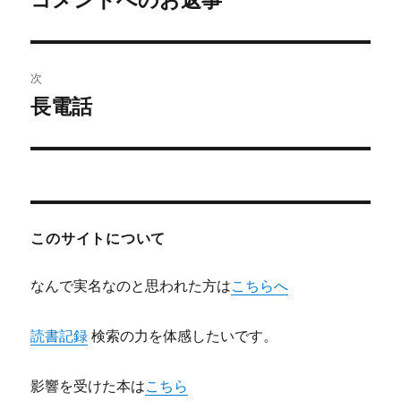
コメントへのお返事
の
ナ
投
ビ
稿:
次
ゲ
長電話
次
の
ー
投
シ
稿:
ョ
このサイトについて
ン
なんで実名なのと思われた方は
こちらへ
読書記録
検索の力を体感したいです。
影響を受けた本は
こちら