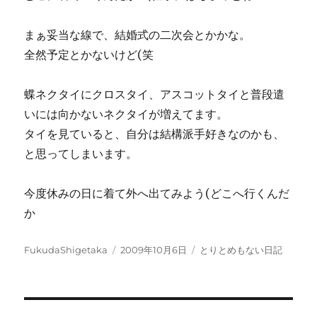
まぁ妥当な線で、結婚式の二次会とかかな。
全然予定とかないけど(笑
蝶ネクタイにクロスタイ、アスコットタイと普段遣
いには向かないネクタイが増えてます。
タイを見ていると、自分は結構派手好きなのかも、
と思ってしまいます。
今度休みの日に着て外へ出てみよう(どこへ行くんだ
か
投
投
カ
FukudaShigetaka
2009年10月6日
とりとめもない日記
稿
稿
テ
者
日:
ゴ
リ
ー