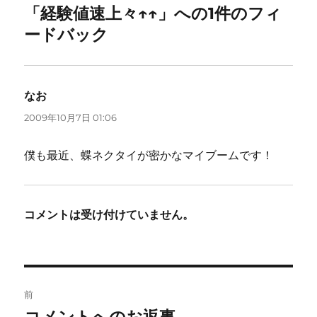
「経験値速上々↑↑」への1件のフィ
ードバック
なお
よ
り:
2009年10月7日 01:06
僕も最近、蝶ネクタイが密かなマイブームです！
コメントは受け付けていません。
投
前
稿
前