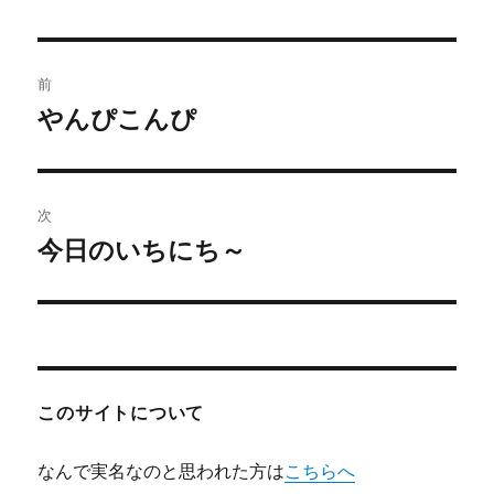
者
日:
ゴ
リ
ー
投
前
稿
やんぴこんぴ
前
の
ナ
投
ビ
稿:
次
ゲ
今日のいちにち～
次
の
ー
投
シ
稿:
ョ
このサイトについて
ン
なんで実名なのと思われた方は
こちらへ