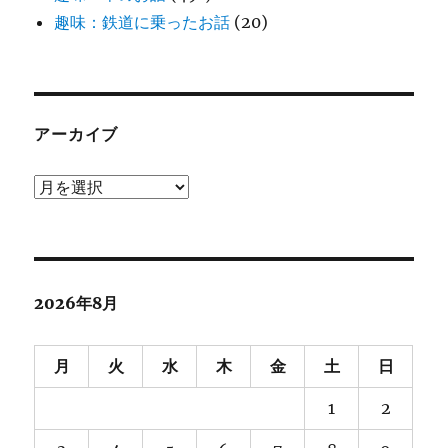
趣味：鉄道に乗ったお話
(20)
アーカイブ
ア
ー
カ
イ
ブ
2026年8月
月
火
水
木
金
土
日
1
2