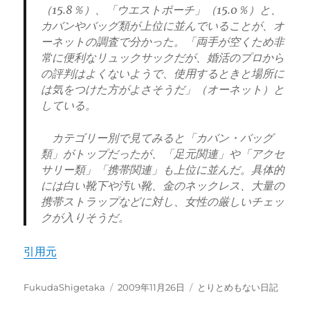
（15.8％）、「ウエストポーチ」（15.0％）と、
カバンやバッグ類が上位に並んでいることが、オ
ーネットの調査で分かった。「両手が空くため非
常に便利なリュックサックだが、婚活のプロから
の評判はよくないようで、使用するときと場所に
は気をつけた方がよさそうだ」（オーネット）と
している。
カテゴリー別で見てみると「カバン・バッグ
類」がトップだったが、「足元関連」や「アクセ
サリー類」「携帯関連」も上位に並んだ。具体的
には白い靴下や汚い靴、金のネックレス、大量の
携帯ストラップなどに対し、女性の厳しいチェッ
クが入りそうだ。
引用元
投
投
カ
FukudaShigetaka
2009年11月26日
とりとめもない日記
稿
稿
テ