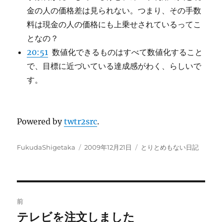
金の人の価格差は見られない。つまり、その手数
料は現金の人の価格にも上乗せされているってこ
となの？
20:51
数値化できるものはすべて数値化すること
で、目標に近づいている達成感がわく、らしいで
す。
Powered by
twtr2src
.
投
投
カ
FukudaShigetaka
2009年12月21日
とりとめもない日記
稿
稿
テ
者
日:
ゴ
リ
ー
投
前
稿
テレビを注文しました
前