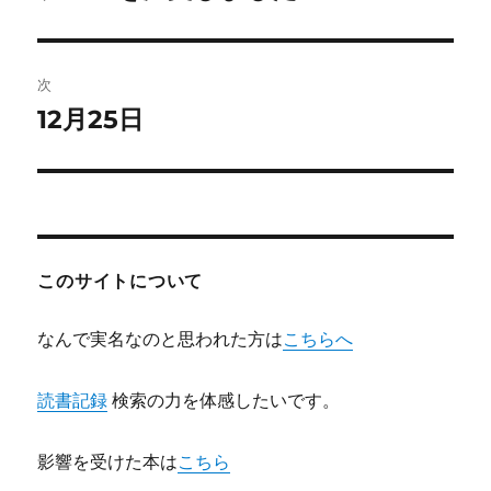
の
ナ
投
ビ
稿:
次
ゲ
12月25日
次
の
ー
投
シ
稿:
ョ
このサイトについて
ン
なんで実名なのと思われた方は
こちらへ
読書記録
検索の力を体感したいです。
影響を受けた本は
こちら