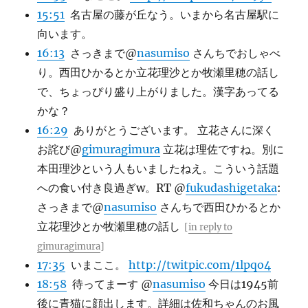
15:51
名古屋の藤が丘なう。いまから名古屋駅に
向います。
16:13
さっきまで@
nasumiso
さんちでおしゃべ
り。西田ひかるとか立花理沙とか牧瀬里穂の話し
で、ちょっぴり盛り上がりました。漢字あってる
かな？
16:29
ありがとうございます。 立花さんに深く
お詫び@
gimuragimura
立花は理佐ですね。別に
本田理沙という人もいましたねえ。こういう話題
への食い付き良過ぎw。RT @
fukudashigetaka
:
さっきまで@
nasumiso
さんちで西田ひかるとか
立花理沙とか牧瀬里穂の話し
[
in reply to
gimuragimura
]
17:35
いまここ。
http://twitpic.com/1lpqo4
18:58
待ってまーす @
nasumiso
今日は1945前
後に青猫に顔出します。詳細は佐和ちゃんのお風