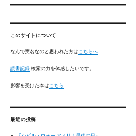
ー
投
シ
稿:
ョ
このサイトについて
ン
なんで実名なのと思われた方は
こちらへ
読書記録
検索の力を体感したいです。
影響を受けた本は
こちら
最近の投稿
『シビル・ウォー アメリカ最後の日』