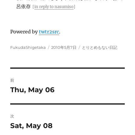
呂依存
[
in reply to nasumiso
]
Powered by
twtr2src
.
投
投
カ
FukudaShigetaka
2010年5月7日
とりとめもない日記
稿
稿
テ
者
日:
ゴ
リ
ー
投
前
稿
Thu, May 06
前
の
ナ
投
ビ
稿:
次
ゲ
Sat, May 08
次
の