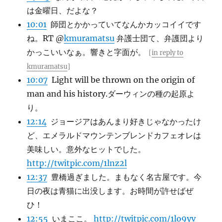
は金曜日、だよな？
10:01
師団とかかっていてなんかカッコイイです
ね。RT @
kmuramatsu
弁護士団て、弁護団より
かっこいいなぁ。響きと字面が。
[
in reply to
kmuramatsu
]
10:07
Light will be thrown on the origin of
man and his history.ダーウィンの種の起原よ
り。
12:14
ジョージアはあんまり好きじゃなかったけ
ど、エメラルドマウンテンブレンドカフェオレは
美味しい。意外なヒットでした。
http://twitpic.com/1lnz2l
12:37
豊橋過ぎました。まもなく名古屋です。今
日の夜は青猫に出没します。お時間が許せばぜ
ひ！
12:55
いまここ。
http://twitpic.com/1lo9yv