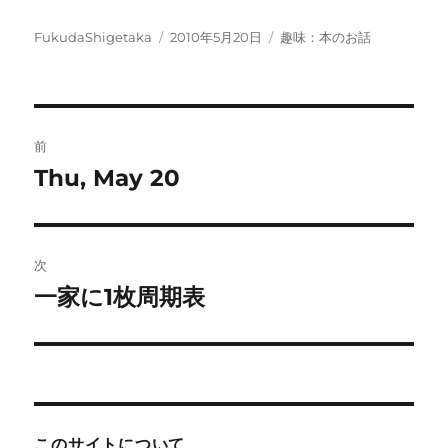
投
投
カ
FukudaShigetaka
2010年5月20日
趣味：本のお話
稿
稿
テ
者
日:
ゴ
リ
ー
投
前
稿
Thu, May 20
前
の
ナ
投
ビ
稿:
次
ゲ
一家に1枚周期表
次
の
ー
投
シ
稿:
ョ
このサイトについて