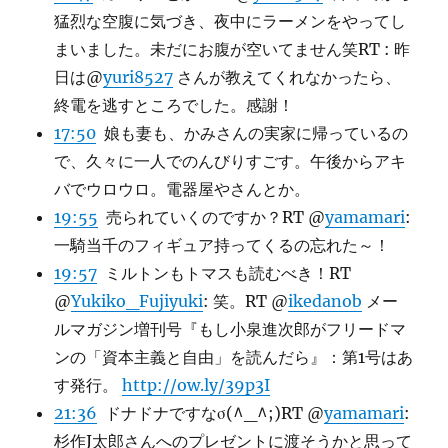
猛烈な空腹に気づき、夜中にラーメンをやってし
まいました。未だにお腹が空いてません笑RT : 昨
日は@
yuri8527
さんが教えてくれなかったら、
終電を逃すところでした。感謝！
17:50
娘も妻も、かみさんの実家に帰っているの
で、久々に一人でのんびりすごす。午後からアキ
バでウロウロ。電器屋やさんとか。
19:55
売られていくのですか？RT @
yamamari
:
一騎当千のフィギュア持ってくるの忘れた～！
19:57
ミルトンもトマスも読むべき！RT
@
Yukiko_Fujiyuki
: 笑。RT @
ikedanob
メー
ルマガジン増刊号『もし小泉進次郎がフリードマ
ンの「資本主義と自由」を読んだら』：第1号はあ
す発行。
http://ow.ly/39p3I
21:36
ドナドナですなσ(^_^;)RT @
yamamari
:
杉作J太郎さんへのプレゼントに渡そうかと思って