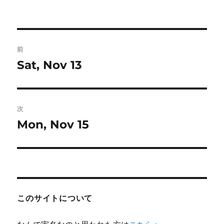
稿
稿
テ
者
日:
ゴ
リ
ー
投
前
稿
Sat, Nov 13
前
の
ナ
投
ビ
稿:
次
ゲ
Mon, Nov 15
次
の
ー
投
シ
稿:
ョ
このサイトについて
ン