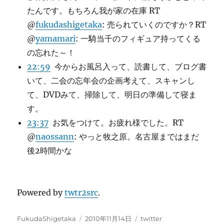
たんです。もちろん我が家の在庫 RT
@
fukudashigetaka
: 売られていくのですか？RT
@
yamamari
: 一騎当千のフィギュア持ってくる
の忘れた～！
22:59
今からお風呂入って、読書して、ブログ書
いて、二会の忘年会の企画考えて、スキャンし
て、DVDみて、掃除して、明日の準備して寝ま
す。
23:37
お気をつけて。お疲れ様でした。RT
@
naossann
: やっと牧之原。名古屋まではまだ
後2時間かな
Powered by
twtr2src
.
投
投
カ
FukudaShigetaka
2010年11月14日
twitter