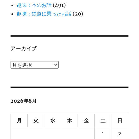
趣味：本のお話
(491)
趣味：鉄道に乗ったお話
(20)
アーカイブ
ア
ー
カ
イ
ブ
2026年8月
月
火
水
木
金
土
日
1
2