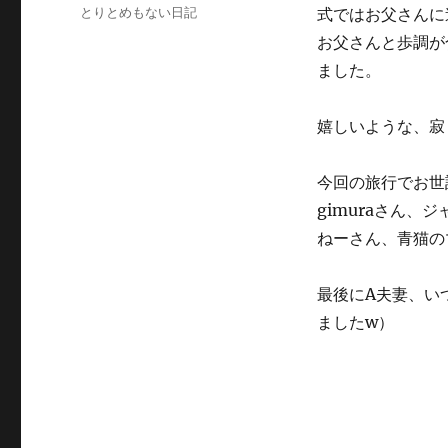
稿
カ
とりとめもない日記
式ではお父さんに
日:
テ
お父さんと歩調が
ゴ
ました。
リ
ー
嬉しいような、寂
今回の旅行でお世
gimuraさん
ねーさん、青猫の
最後にA夫妻、い
ましたw）