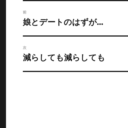
投
前
稿
娘とデートのはずが…
前
の
ナ
投
ビ
稿:
次
ゲ
減らしても減らしても
次
の
ー
投
シ
稿:
ョ
ン