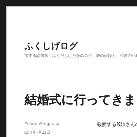
ふくしげログ
旅する読書家、ふくだしげたかのログ。旅の記録と、読書の記
結婚式に行ってきま
投
FukudaShigetaka
敬愛するN姉さん
稿
投
2011年1月23日
者