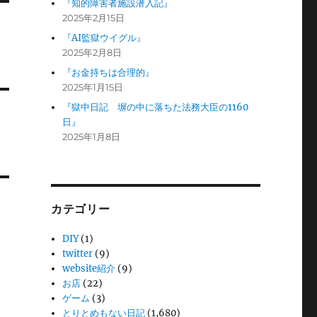
『知的障害者施設潜入記』
2025年2月15日
『AI監獄ウイグル』
2025年2月8日
『お金持ちは合理的』
2025年1月15日
『獄中日記 塀の中に落ちた法務大臣の1160
日』
2025年1月8日
カテゴリー
DIY
(1)
twitter
(9)
website紹介
(9)
お店
(22)
ゲーム
(3)
とりとめもない日記
(1,680)