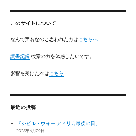
シ
稿:
ョ
このサイトについて
ン
なんで実名なのと思われた方は
こちらへ
読書記録
検索の力を体感したいです。
影響を受けた本は
こちら
最近の投稿
『シビル・ウォー アメリカ最後の日』
2025年4月29日