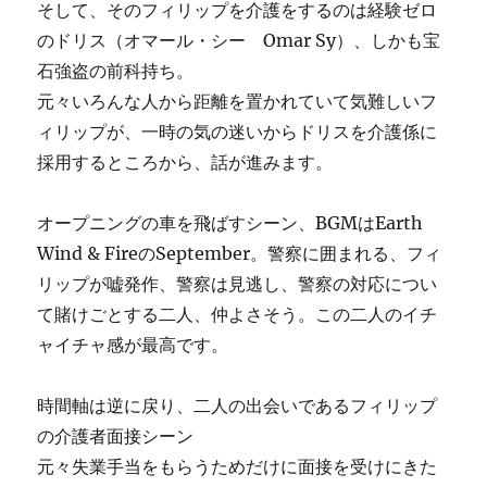
そして、そのフィリップを介護をするのは経験ゼロ
のドリス（オマール・シー Omar Sy）、しかも宝
石強盗の前科持ち。
元々いろんな人から距離を置かれていて気難しいフ
ィリップが、一時の気の迷いからドリスを介護係に
採用するところから、話が進みます。
オープニングの車を飛ばすシーン、BGMはEarth
Wind & FireのSeptember。警察に囲まれる、フィ
リップが嘘発作、警察は見逃し、警察の対応につい
て賭けごとする二人、仲よさそう。この二人のイチ
ャイチャ感が最高です。
時間軸は逆に戻り、二人の出会いであるフィリップ
の介護者面接シーン
元々失業手当をもらうためだけに面接を受けにきた