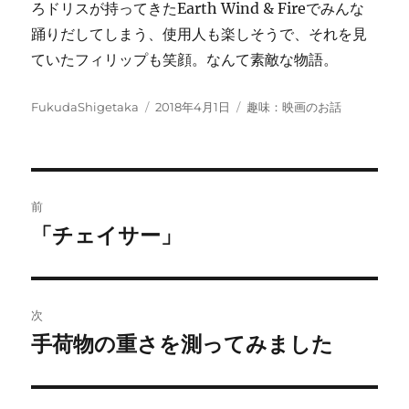
ろドリスが持ってきたEarth Wind & Fireでみんな
踊りだしてしまう、使用人も楽しそうで、それを見
ていたフィリップも笑顔。なんて素敵な物語。
投
投
カ
FukudaShigetaka
2018年4月1日
趣味：映画のお話
稿
稿
テ
者
日:
ゴ
リ
ー
投
前
稿
「チェイサー」
前
の
ナ
投
ビ
稿:
次
ゲ
手荷物の重さを測ってみました
次
の
ー
投