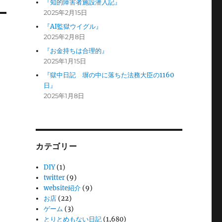
『知的障害者施設潜入記』
2025年2月15日
『AI監獄ウイグル』
2025年2月8日
『お金持ちは合理的』
2025年1月15日
『獄中日記 塀の中に落ちた法務大臣の1160
日』
2025年1月8日
カテゴリー
DIY
(1)
twitter
(9)
website紹介
(9)
お店
(22)
ゲーム
(3)
とりとめもない日記
(1,680)