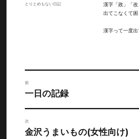
稿
カ
とりとめもない日記
漢字「政」「改
日:
テ
出てこなくて困
ゴ
リ
ー
漢字って一度出
投
前
稿
一日の記録
前
の
ナ
投
ビ
稿:
次
ゲ
金沢うまいもの(女性向け)
次