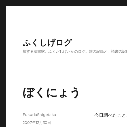
ふくしげログ
旅する読書家、ふくだしげたかのログ。旅の記録と、読書の記
ぼくにょう
投
FukudaShigetaka
今日調べたこと
稿
投
2007年12月30日
者