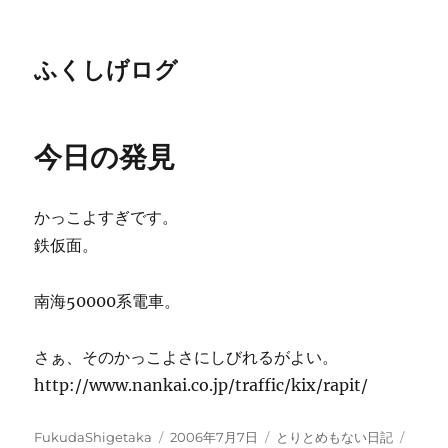
ふくしげログ
今日の発見
かっこよすぎです。
鉄仮面。
南海50000系電車。
さぁ、そのかっこよさにしびれるがよい。
http://www.nankai.co.jp/traffic/kix/rapit/
投
投
カ
タ
FukudaShigetaka
2006年7月7日
とりとめもない日記