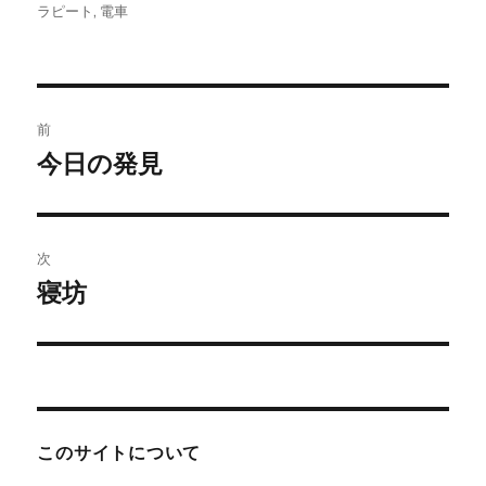
稿
稿
テ
グ
ラピート
,
電車
者
日:
ゴ
リ
ー
投
前
稿
今日の発見
前
の
ナ
投
ビ
稿:
次
ゲ
寝坊
次
の
ー
投
シ
稿:
ョ
このサイトについて
ン