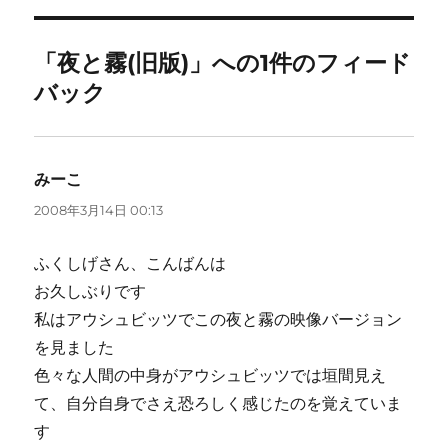
リ
ー
「夜と霧(旧版)」への1件のフィード
バック
みーこ
よ
り:
2008年3月14日 00:13
ふくしげさん、こんばんは
お久しぶりです
私はアウシュビッツでこの夜と霧の映像バージョン
を見ました
色々な人間の中身がアウシュビッツでは垣間見え
て、自分自身でさえ恐ろしく感じたのを覚えていま
す