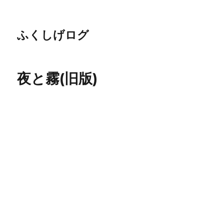
ふくしげログ
夜と霧(旧版)