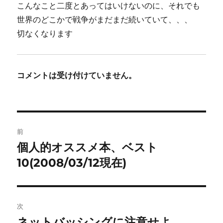
こんなこと二度とあってはいけないのに、それでも
世界のどこかで戦争がまだまだ続いていて、、、
切なくなります
コメントは受け付けていません。
投
前
稿
個人的オススメ本、ベスト
前
の
10(2008/03/12現在)
ナ
投
ビ
稿:
ゲ
次
ネットバッシングに注意せよ
次