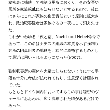
秘密裏に捕縛して強制収用所におくり、その安否や
居所を家族親戚にも知らせないとするもので、後に
はさらにこれが家族の集団責任という原則に拡大さ
れ、政治犯容疑者は家族ぐるみ一夜にして消え失せ
た。
これがいわゆる「夜と霧」Nacht und Nebel命令で
あって、この名はナチスの組織の本質を示す強制収
容所の阿鼻叫喚の地獄を、端的に象徴するものとし
て最近は用いられるようになった(P007)。
強制収容所の実体を大衆に知らせないようにする手
段も十分に考慮が払われており、注意深く計画され
ていた。
もともとドイツ国内においてすらこの事は秘密のヴ
ェールにおおわれ、広く流布された噂があるだけで
あった。