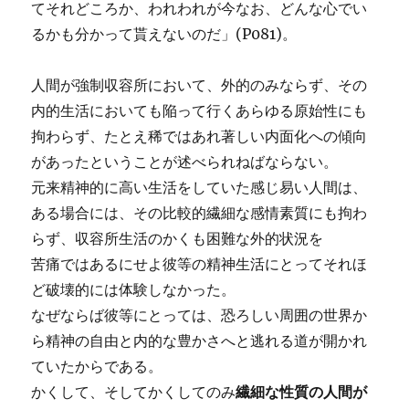
てそれどころか、われわれが今なお、どんな心でい
るかも分かって貰えないのだ」(P081)。
人間が強制収容所において、外的のみならず、その
内的生活においても陥って行くあらゆる原始性にも
拘わらず、たとえ稀ではあれ著しい内面化への傾向
があったということが述べられねばならない。
元来精神的に高い生活をしていた感じ易い人間は、
ある場合には、その比較的繊細な感情素質にも拘わ
らず、収容所生活のかくも困難な外的状況を
苦痛ではあるにせよ彼等の精神生活にとってそれほ
ど破壊的には体験しなかった。
なぜならば彼等にとっては、恐ろしい周囲の世界か
ら精神の自由と内的な豊かさへと逃れる道が開かれ
ていたからである。
かくして、そしてかくしてのみ
繊細な性質の人間が