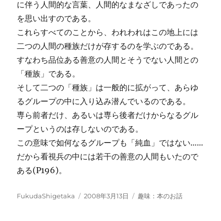
に伴う人間的な言葉、人間的なまなざしであったの
を思い出すのである。
これらすべてのことから、われわれはこの地上には
二つの人間の種族だけが存するのを学ぶのである。
すなわち品位ある善意の人間とそうでない人間との
「種族」である。
そして二つの「種族」は一般的に拡がって、あらゆ
るグループの中に入り込み潜んでいるのである。
専ら前者だけ、あるいは専ら後者だけからなるグル
ープというのは存しないのである。
この意味で如何なるグループも「純血」ではない……
だから看視兵の中には若干の善意の人間もいたので
ある(P196)。
投
投
カ
FukudaShigetaka
2008年3月13日
趣味：本のお話
稿
稿
テ
者
日:
ゴ