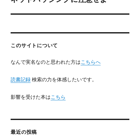
ー
の
シ
投
稿:
ョ
ン
このサイトについて
なんで実名なのと思われた方は
こちらへ
読書記録
検索の力を体感したいです。
影響を受けた本は
こちら
最近の投稿