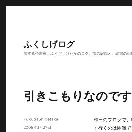
ふくしげログ
旅する読書家、ふくだしげたかのログ。旅の記録と、読書の記
引きこもりなので
投
FukudaShigetaka
昨日のブログで、
稿
投
2008年3月27日
く行くのは困難で
者