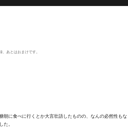
録、あとはおまけです。
す
糖朝に食べに行くとか大言壮語したものの、なんの必然性もな
した。