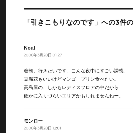
「引きこもりなのです」への3件
Noul
よ
2008年3月28日 01:27
り:
糖朝、行きたいです。こんな夜中にすごい誘惑。
豆腐花もいいけどマンゴープリン食べたい。
高島屋の、しかもレディスフロアの中だから
確かに入りづらいエリアかもしれませんねー。
モンロー
よ
2008年3月28日 12:01
り: