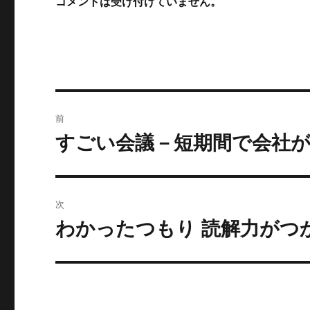
コメントは受け付けていません。
投
前
稿
すごい会議－短期間で会社
前
の
ナ
投
ビ
稿:
次
ゲ
わかったつもり 読解力がつ
次
の
ー
投
シ
稿:
ョ