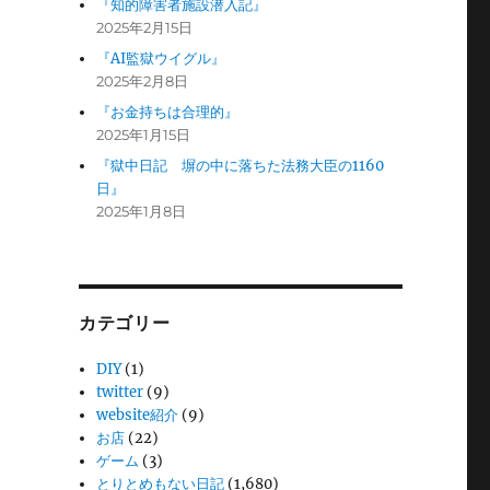
『知的障害者施設潜入記』
2025年2月15日
『AI監獄ウイグル』
2025年2月8日
『お金持ちは合理的』
2025年1月15日
『獄中日記 塀の中に落ちた法務大臣の1160
日』
2025年1月8日
カテゴリー
DIY
(1)
twitter
(9)
website紹介
(9)
お店
(22)
ゲーム
(3)
とりとめもない日記
(1,680)