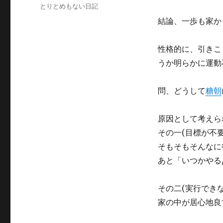
稿
カ
とりとめもない日記
日:
テ
結論、一歩も家か
ゴ
リ
ー
性格的に、引きこ
うか明らかに運動
問、どうして
糖朝
原因として考えら
その一(目標が不要
そもそもそんなに
あと「いつかやる
その二(実行でき
家の中が居心地良