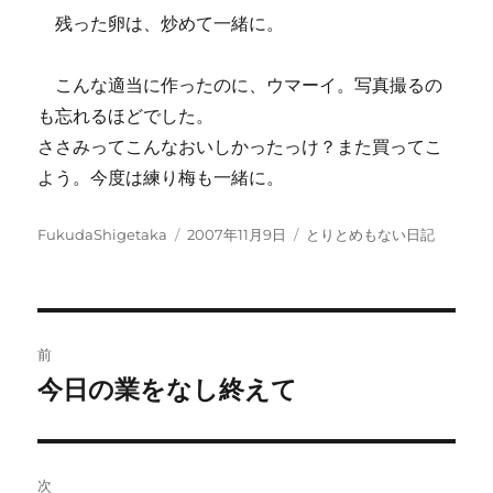
残った卵は、炒めて一緒に。
こんな適当に作ったのに、ウマーイ。写真撮るの
も忘れるほどでした。
ささみってこんなおいしかったっけ？また買ってこ
よう。今度は練り梅も一緒に。
投
投
カ
FukudaShigetaka
2007年11月9日
とりとめもない日記
稿
稿
テ
者
日:
ゴ
リ
ー
投
前
稿
今日の業をなし終えて
前
の
ナ
投
ビ
稿:
次