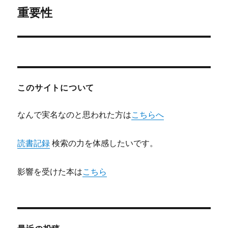
ゲ
重要性
次
の
ー
投
シ
稿:
ョ
このサイトについて
ン
なんで実名なのと思われた方は
こちらへ
読書記録
検索の力を体感したいです。
影響を受けた本は
こちら