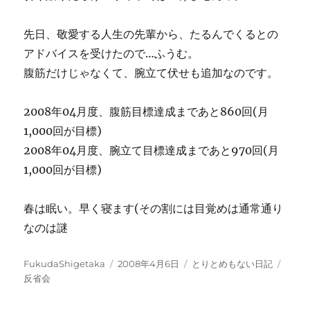
先日、敬愛する人生の先輩から、たるんでくるとの
アドバイスを受けたので…ふうむ。
腹筋だけじゃなくて、腕立て伏せも追加なのです。
2008年04月度、腹筋目標達成まであと860回(月
1,000回が目標)
2008年04月度、腕立て目標達成まであと970回(月
1,000回が目標)
春は眠い。早く寝ます(その割には目覚めは通常通り
なのは謎
投
投
カ
タ
FukudaShigetaka
2008年4月6日
とりとめもない日記
稿
稿
テ
グ
反省会
者
日:
ゴ
リ