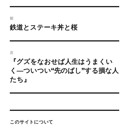
ー
投
前
稿
鉄道とステーキ丼と桜
前
の
ナ
投
ビ
稿:
次
ゲ
『グズをなおせば人生はうまくい
次
の
く―ついつい“先のばし”する損な人
ー
投
たち』
シ
稿:
ョ
ン
このサイトについて