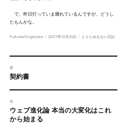
で、昨日打っていま腫れているんですが、どうし
たもんかな。
投
投
カ
FukudaShigetaka
2007年10月25日
とりとめもない日記
稿
稿
テ
者
日:
ゴ
リ
ー
投
前
稿
契約書
前
の
ナ
投
ビ
稿:
次
ゲ
ウェブ進化論 本当の大変化はこれ
次
の
から始まる
ー
投