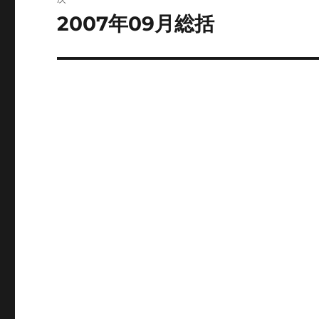
ゲ
2007年09月総括
次
の
ー
投
シ
稿:
ョ
ン