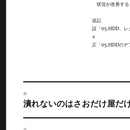
状況が改善する
追記
誤「05.HDD、
↓
正「05.HDDの
投
前
稿
潰れないのはさおだけ屋だ
前
の
ナ
投
ビ
稿:
次