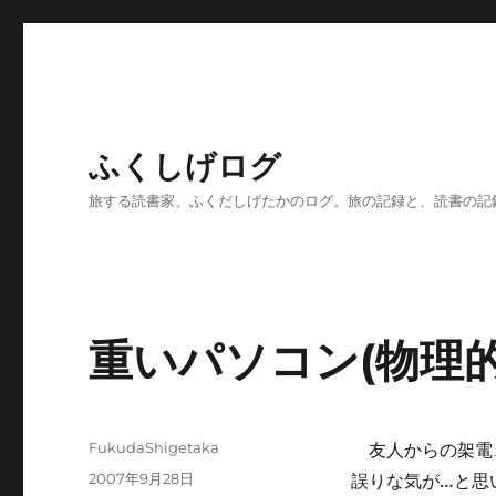
ふくしげログ
旅する読書家、ふくだしげたかのログ。旅の記録と、読書の記
重いパソコン(物理
投
FukudaShigetaka
友人からの架電
稿
投
2007年9月28日
誤りな気が…と思
者