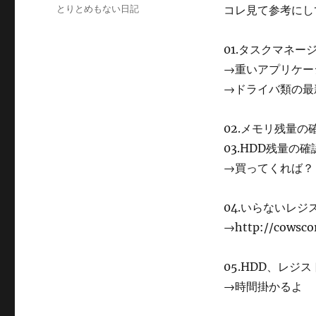
稿
カ
とりとめもない日記
コレ見て参考にし
日:
テ
ゴ
01.タスクマネージャ
リ
ー
→重いアプリケー
→ドライバ類の最
02.メモリ残量の
03.HDD残量の
→買ってくれば？
04.いらないレ
→http://cowscor
05.HDD、レジ
→時間掛かるよ