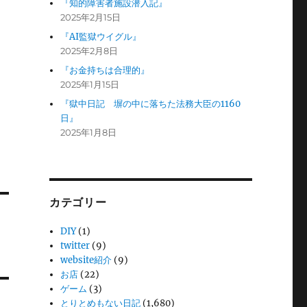
『知的障害者施設潜入記』
2025年2月15日
『AI監獄ウイグル』
2025年2月8日
『お金持ちは合理的』
2025年1月15日
『獄中日記 塀の中に落ちた法務大臣の1160
日』
2025年1月8日
カテゴリー
DIY
(1)
twitter
(9)
website紹介
(9)
お店
(22)
ゲーム
(3)
とりとめもない日記
(1,680)