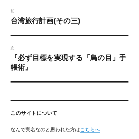
投
前
稿
台湾旅行計画(その三)
前
の
ナ
投
ビ
稿:
次
ゲ
『必ず目標を実現する「鳥の目」手
次
の
帳術』
ー
投
シ
稿:
ョ
ン
このサイトについて
なんで実名なのと思われた方は
こちらへ