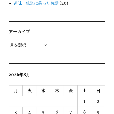
趣味：鉄道に乗ったお話
(20)
アーカイブ
ア
ー
カ
イ
ブ
2026年8月
月
火
水
木
金
土
日
1
2
3
4
5
6
7
8
9