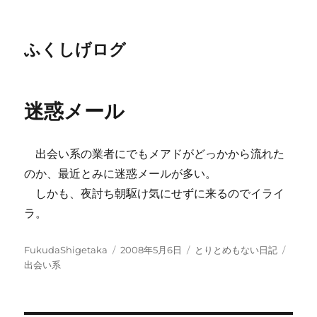
ふくしげログ
迷惑メール
出会い系の業者にでもメアドがどっかから流れた
のか、最近とみに迷惑メールが多い。
しかも、夜討ち朝駆け気にせずに来るのでイライ
ラ。
投
投
カ
タ
FukudaShigetaka
2008年5月6日
とりとめもない日記
稿
稿
テ
グ
出会い系
者
日:
ゴ
リ
ー