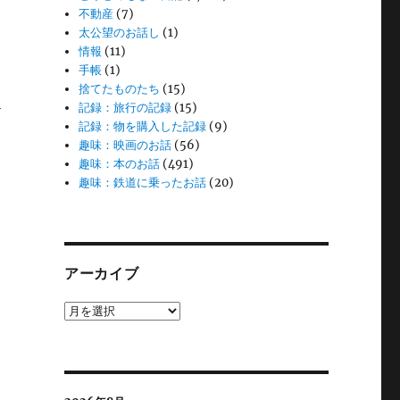
不動産
(7)
太公望のお話し
(1)
情報
(11)
手帳
(1)
捨てたものたち
(15)
テ
記録：旅行の記録
(15)
記録：物を購入した記録
(9)
趣味：映画のお話
(56)
趣味：本のお話
(491)
趣味：鉄道に乗ったお話
(20)
アーカイブ
ア
ー
カ
イ
ブ