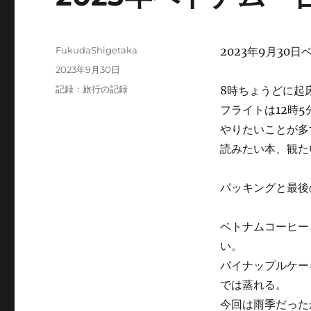
投
FukudaShigetaka
2023年9月30
稿
投
2023年9月30日
者
稿
カ
記録：旅行の記録
8時ちょうどに起
日:
テ
フライトは12時
ゴ
やりたいことが多
リ
ー
読みたい本、観た
パッキングと最後
ベトナムコーヒー
い。
パイナップルケー
では蒸れる。
今回は雨季だった