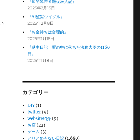
『知的障害者施設潜入記』
2025年2月15日
『AI監獄ウイグル』
い
2025年2月8日
『お金持ちは合理的』
2025年1月15日
『獄中日記 塀の中に落ちた法務大臣の1160
日』
2025年1月8日
カテゴリー
DIY
(1)
twitter
(9)
website紹介
(9)
お店
(22)
ゲーム
(3)
とりとめもない日記
(1,680)