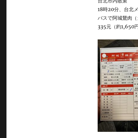
台北市内散策
18時20分、台
バスで阿城鵞肉（
335元（約1,6