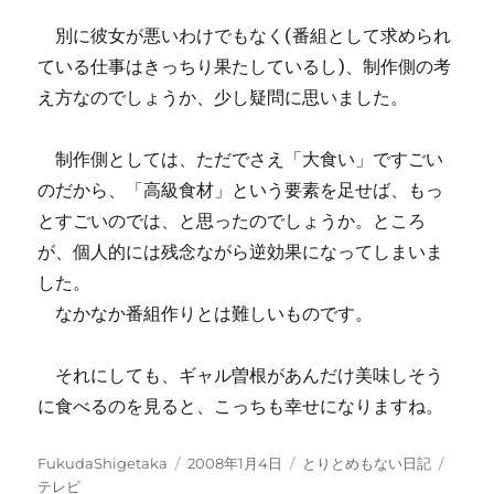
別に彼女が悪いわけでもなく(番組として求められ
ている仕事はきっちり果たしているし)、制作側の考
え方なのでしょうか、少し疑問に思いました。
制作側としては、ただでさえ「大食い」ですごい
のだから、「高級食材」という要素を足せば、もっ
とすごいのでは、と思ったのでしょうか。ところ
が、個人的には残念ながら逆効果になってしまいま
した。
なかなか番組作りとは難しいものです。
それにしても、ギャル曽根があんだけ美味しそう
に食べるのを見ると、こっちも幸せになりますね。
投
投
カ
タ
FukudaShigetaka
2008年1月4日
とりとめもない日記
稿
稿
テ
グ
テレビ