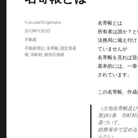
投
FukudaShigetaka
名寄帳とは
稿
投
2013年11月5日
所有者は誰か？と
者
稿
カ
不動産
法務局に備え付け
日:
テ
タ
不動産登記
,
名寄帳
,
固定資産
ていませんが
ゴ
グ
税
,
市町村
,
都市計画税
名寄帳を見れば逆
リ
ー
基本的には、一筆
されています。
この名寄帳、作成
（土地名寄帳及び
第387条 市町
基づいて、
総務省令で定める
らない。