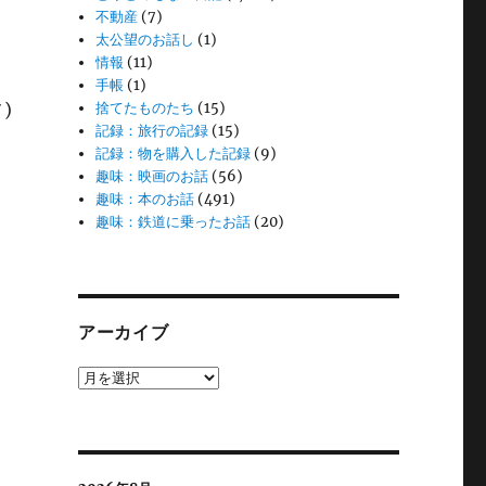
不動産
(7)
太公望のお話し
(1)
情報
(11)
手帳
(1)
)
捨てたものたち
(15)
記録：旅行の記録
(15)
記録：物を購入した記録
(9)
趣味：映画のお話
(56)
趣味：本のお話
(491)
趣味：鉄道に乗ったお話
(20)
アーカイブ
ア
ー
カ
イ
ブ