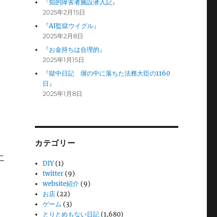
『知的障害者施設潜入記』
2025年2月15日
『AI監獄ウイグル』
2025年2月8日
『お金持ちは合理的』
2025年1月15日
『獄中日記 塀の中に落ちた法務大臣の1160
日』
2025年1月8日
カテゴリー
こ
DIY
(1)
twitter
(9)
website紹介
(9)
お店
(22)
ゲーム
(3)
とりとめもない日記
(1,680)