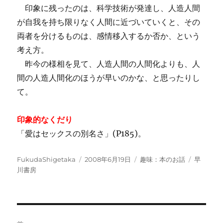
印象に残ったのは、科学技術が発達し、人造人間
が自我を持ち限りなく人間に近づいていくと、その
両者を分けるものは、感情移入するか否か、という
考え方。
昨今の様相を見て、人造人間の人間化よりも、人
間の人造人間化のほうが早いのかな、と思ったりし
て。
印象的なくだり
「愛はセックスの別名さ」(P185)。
投
投
カ
タ
FukudaShigetaka
2008年6月19日
趣味：本のお話
早
稿
稿
テ
グ
川書房
者
日:
ゴ
リ
ー
投