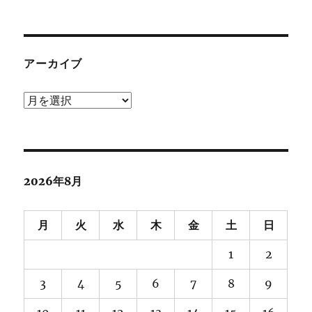
アーカイブ
ア
ー
カ
イ
ブ
2026年8月
月
火
水
木
金
土
日
1
2
3
4
5
6
7
8
9