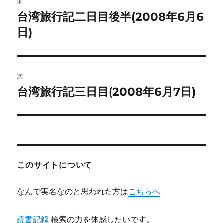
前
稿
台湾旅行記二日目後半(2008年6月6
前
の
日)
ナ
投
ビ
稿:
ゲ
次
台湾旅行記三日目(2008年6月7日)
次
ー
の
シ
投
稿:
ョ
ン
このサイトについて
なんで実名なのと思われた方は
こちらへ
読書記録
検索の力を体感したいです。