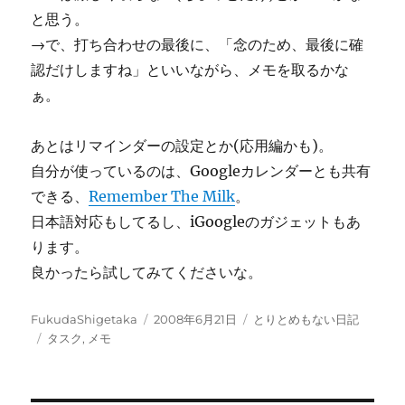
と思う。
→で、打ち合わせの最後に、「念のため、最後に確
認だけしますね」といいながら、メモを取るかな
ぁ。
あとはリマインダーの設定とか(応用編かも)。
自分が使っているのは、Googleカレンダーとも共有
できる、
Remember The Milk
。
日本語対応もしてるし、iGoogleのガジェットもあ
ります。
良かったら試してみてくださいな。
投
投
カ
FukudaShigetaka
2008年6月21日
とりとめもない日記
稿
タ
稿
テ
タスク
,
メモ
者
グ
日:
ゴ
リ
ー