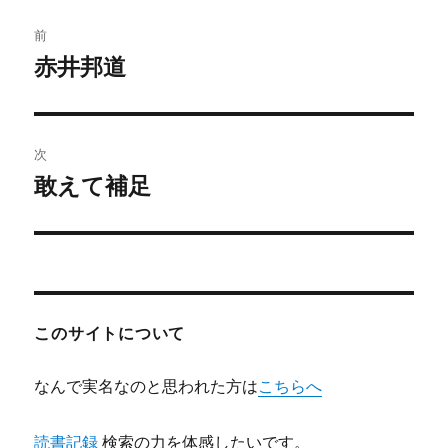
投
前
稿
赤井邦道
前
の
ナ
投
ビ
稿:
次
ゲ
敢えて補足
次
の
ー
投
シ
稿:
ョ
このサイトについて
ン
なんで実名なのと思われた方は
こちらへ
読書記録
検索の力を体感したいです。