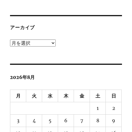
アーカイブ
ア
ー
カ
イ
ブ
2026年8月
月
火
水
木
金
土
日
1
2
3
4
5
6
7
8
9