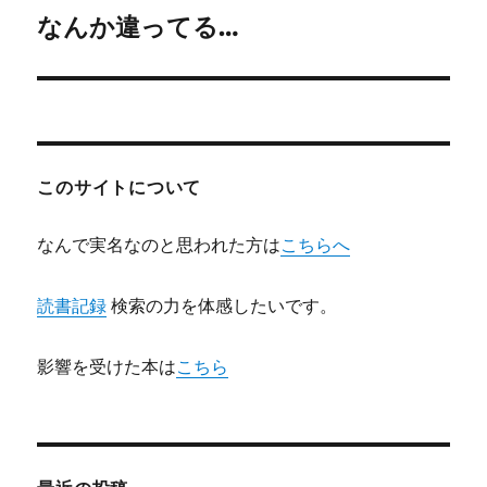
ゲ
なんか違ってる…
次
の
ー
投
シ
稿:
ョ
このサイトについて
ン
なんで実名なのと思われた方は
こちらへ
読書記録
検索の力を体感したいです。
影響を受けた本は
こちら