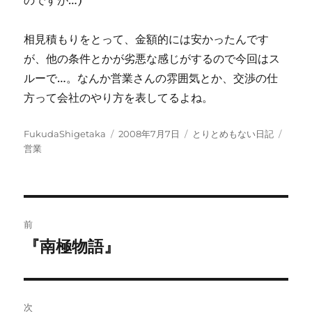
のですが…)
相見積もりをとって、金額的には安かったんです
が、他の条件とかが劣悪な感じがするので今回はス
ルーで…。なんか営業さんの雰囲気とか、交渉の仕
方って会社のやり方を表してるよね。
投
投
カ
タ
FukudaShigetaka
2008年7月7日
とりとめもない日記
稿
稿
テ
グ
営業
者
日:
ゴ
リ
ー
投
前
稿
『南極物語』
前
の
ナ
投
ビ
稿:
次