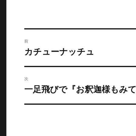
投
前
稿
カチューナッチュ
前
の
ナ
投
ビ
稿:
次
ゲ
一足飛びで『お釈迦様もみ
次
の
ー
投
シ
稿:
ョ