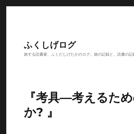
ふくしげログ
旅する読書家、ふくだしげたかのログ。旅の記録と、読書の記
『考具―考えるため
か? 』