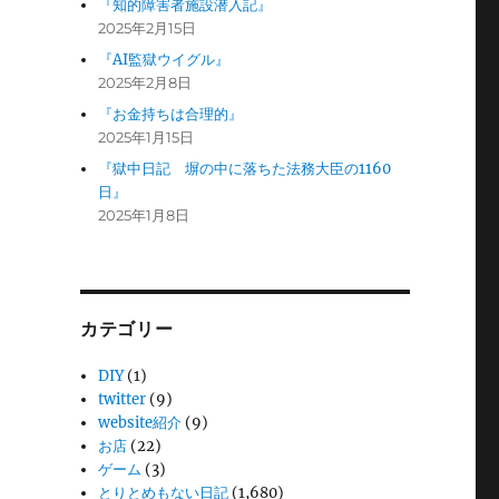
『知的障害者施設潜入記』
2025年2月15日
『AI監獄ウイグル』
2025年2月8日
『お金持ちは合理的』
2025年1月15日
『獄中日記 塀の中に落ちた法務大臣の1160
日』
2025年1月8日
カテゴリー
DIY
(1)
twitter
(9)
website紹介
(9)
お店
(22)
ゲーム
(3)
とりとめもない日記
(1,680)