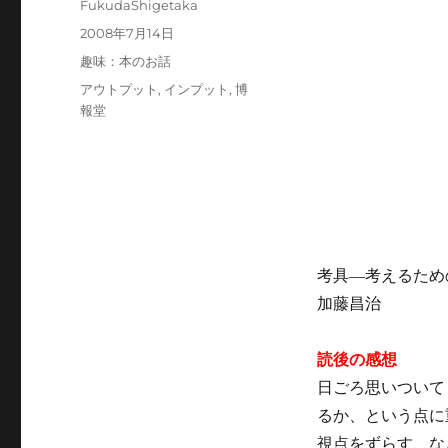
投
FukudaShigetaka
稿
投
2008年7月14日
者
稿
カ
趣味：本のお話
日:
テ
タ
アウトプット
,
インプット
,
博
ゴ
グ
報堂
リ
ー
考具―考えるため
加藤昌治
読後の感想
日ごろ思いついて
るか、という点に
視点をずらす、な