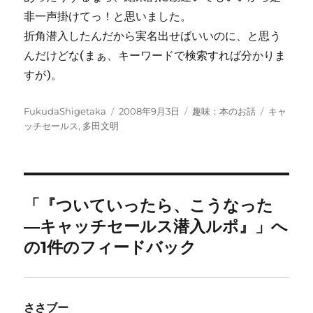
非一声掛けてっ！と思いました。
折角潜入したんだから実名出せばいいのに、と思う
んだけどな(まぁ、キーワードで検索すれば分かりま
すが)。
投
投
カ
タ
FukudaShigetaka
2008年9月3日
趣味：本のお話
キャ
稿
稿
テ
グ
ッチセールス
,
多田文明
者
日:
ゴ
リ
ー
「『ついていったら、こうなった
―キャッチセールス潜入ルポ』」へ
の1件のフィードバック
ささブー
よ