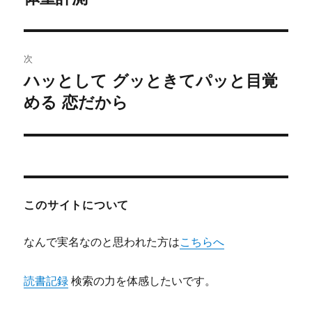
の
ナ
投
ビ
稿:
次
ゲ
ハッとして グッときてパッと目覚
次
の
める 恋だから
ー
投
シ
稿:
ョ
ン
このサイトについて
なんで実名なのと思われた方は
こちらへ
読書記録
検索の力を体感したいです。