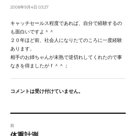
り:
2008年9月4日 03:27
キャッチセールス程度であれば、自分で経験するの
も面白いですよ＾＾
２０年ほど前、社会人になりたてのころに一度経験
あります。
相手のお姉ちゃんが未熟で逆切れしてくれたので事
なきを得ましたがｆ＾＾；
コメントは受け付けていません。
投
前
稿
体重計測
前