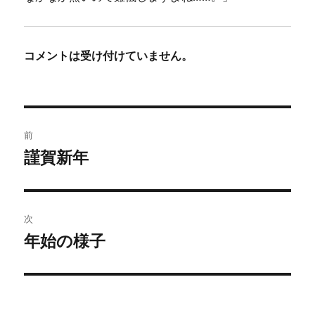
コメントは受け付けていません。
投
前
稿
謹賀新年
前
の
ナ
投
ビ
稿:
次
ゲ
年始の様子
次
の
ー
投
シ
稿: