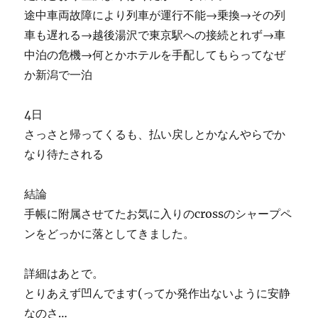
途中車両故障により列車が運行不能→乗換→その列
車も遅れる→越後湯沢で東京駅への接続とれず→車
中泊の危機→何とかホテルを手配してもらってなぜ
か新潟で一泊
4日
さっさと帰ってくるも、払い戻しとかなんやらでか
なり待たされる
結論
手帳に附属させてたお気に入りのcrossのシャープペ
ンをどっかに落としてきました。
詳細はあとで。
とりあえず凹んでます(ってか発作出ないように安静
なのさ…