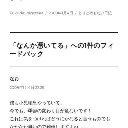
投
投
カ
FukudaShigetaka
2009年1月4日
とりとめもない日記
稿
稿
テ
者
日:
ゴ
リ
ー
「なんか憑いてる」への1件のフィ
ードバック
なお
よ
り:
2009年1月4日 22:29
僕も小児喘息やっていて、
今でも、季節の変わり目が危ないです！
これは気をつければどうにかなると言うものでも
なかなか無いので難儀しますよね……。」