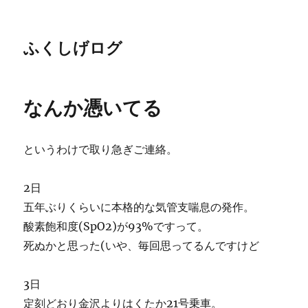
ふくしげログ
なんか憑いてる
というわけで取り急ぎご連絡。
2日
五年ぶりくらいに本格的な気管支喘息の発作。
酸素飽和度(SpO2)が93%ですって。
死ぬかと思った(いや、毎回思ってるんですけど
3日
定刻どおり金沢よりはくたか21号乗車。