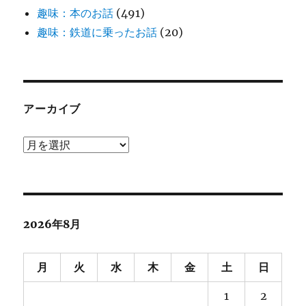
趣味：本のお話
(491)
趣味：鉄道に乗ったお話
(20)
アーカイブ
ア
ー
カ
イ
ブ
2026年8月
月
火
水
木
金
土
日
1
2