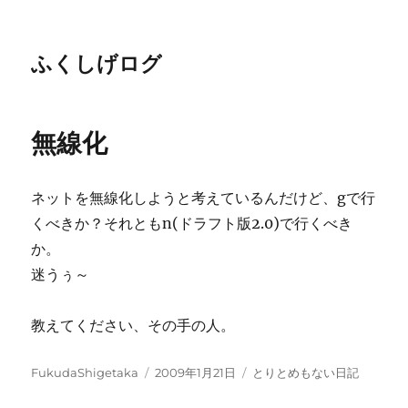
ふくしげログ
無線化
ネットを無線化しようと考えているんだけど、gで行
くべきか？それともn(ドラフト版2.0)で行くべき
か。
迷うぅ～
教えてください、その手の人。
投
投
カ
FukudaShigetaka
2009年1月21日
とりとめもない日記
稿
稿
テ