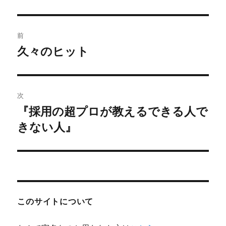
者
日:
ゴ
リ
ー
投
前
稿
久々のヒット
前
の
ナ
投
ビ
稿:
次
ゲ
『採用の超プロが教えるできる人で
次
の
きない人』
ー
投
シ
稿:
ョ
ン
このサイトについて