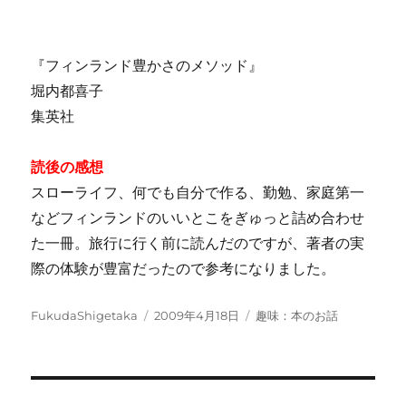
『フィンランド豊かさのメソッド』
堀内都喜子
集英社
読後の感想
スローライフ、何でも自分で作る、勤勉、家庭第一
などフィンランドのいいとこをぎゅっと詰め合わせ
た一冊。旅行に行く前に読んだのですが、著者の実
際の体験が豊富だったので参考になりました。
投
投
カ
FukudaShigetaka
2009年4月18日
趣味：本のお話
稿
稿
テ
者
日:
ゴ
リ
ー
投