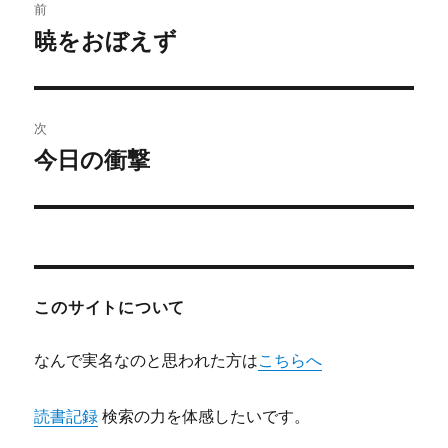
前
稿
暁をおぼえず
前
の
ナ
投
ビ
稿:
次
ゲ
今日の衝撃
次
の
ー
投
シ
稿:
ョ
このサイトについて
ン
なんで実名なのと思われた方は
こちらへ
読書記録
検索の力を体感したいです。