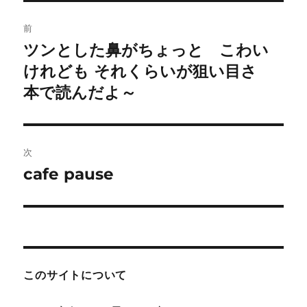
投
前
稿
ツンとした鼻がちょっと こわい
前
の
けれども それくらいが狙い目さ
ナ
投
本で読んだよ～
ビ
稿:
ゲ
次
ー
cafe pause
次
シ
の
投
ョ
稿:
ン
このサイトについて