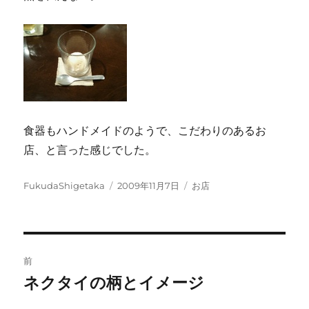
食器もハンドメイドのようで、こだわりのあるお
店、と言った感じでした。
投
投
カ
FukudaShigetaka
2009年11月7日
お店
稿
稿
テ
者
日:
ゴ
リ
ー
投
前
稿
ネクタイの柄とイメージ
前
の
ナ