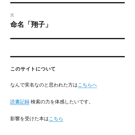
投
ビ
稿:
次
ゲ
命名「翔子」
次
の
ー
投
シ
稿:
ョ
このサイトについて
ン
なんで実名なのと思われた方は
こちらへ
読書記録
検索の力を体感したいです。
影響を受けた本は
こちら