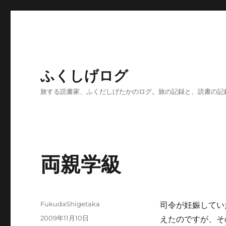
ふくしげログ
旅する読書家、ふくだしげたかのログ。旅の記録と、読書の記
両親学級
投
FukudaShigetaka
司令が妊娠してい
稿
投
2009年11月10日
えたのですが、そ
者