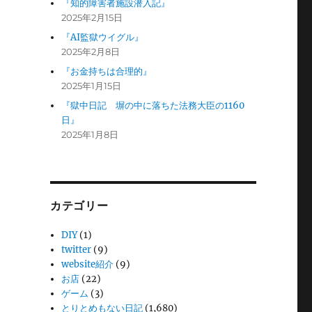
『知的障害者施設潜入記』
2025年2月15日
『AI監獄ウイグル』
2025年2月8日
『お金持ちは合理的』
2025年1月15日
『獄中日記 塀の中に落ちた法務大臣の1160
日』
2025年1月8日
カテゴリー
DIY
(1)
twitter
(9)
website紹介
(9)
お店
(22)
ゲーム
(3)
とりとめもない日記
(1,680)