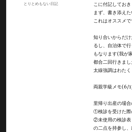
稿
カ
とりとめもない日記
こに付記しておき
日:
テ
まず、書き添えた
ゴ
これはオススメで
リ
ー
知り合いからだけ
るし、自治体で行
もなります(我が
都合二回行きまし
太線強調はわたく
両親学級メモ(6/1
里帰り出産の場合
①検診を受けた際
②未使用の検診表
の二点を持参し、