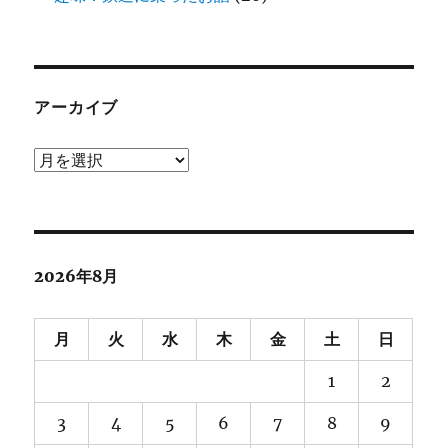
アーカイブ
ア
ー
カ
イ
ブ
2026年8月
月
火
水
木
金
土
日
1
2
3
4
5
6
7
8
9