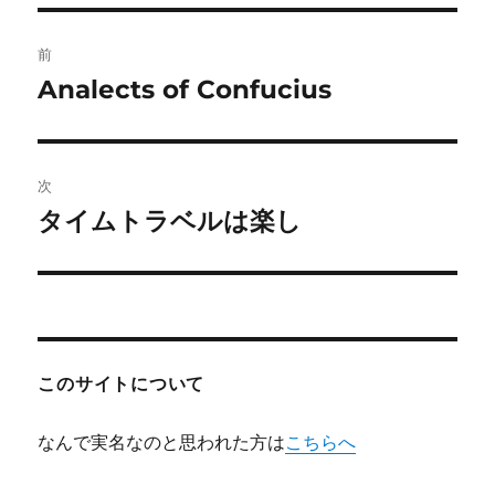
投
前
稿
Analects of Confucius
前
の
ナ
投
ビ
稿:
次
ゲ
タイムトラベルは楽し
次
の
ー
投
シ
稿:
ョ
このサイトについて
ン
なんで実名なのと思われた方は
こちらへ