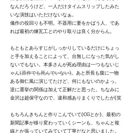
なんだろうけど、一人だけタイムスリップしたみた
いな演技はいただけないなぁ。
儀作の役回りも不明。不器用に妻をかばう人、であ
れば最初の煉瓦工とのやり取りは良く分からん。
もともとあらすじがしっかりしているだけにちょっ
と手を加えることによって、台無しになった気がし
ないでもない。本多さんが死ぬ理由は一つもないじ
ゃん
(原作でも死んでいない)
。あと所長も腹に一物
ある御仁風に演じてたけど、何にもないのかよっ。
逆に選挙の関係は加えて正解だと思った。ちなみに
金沢は超保守なので、違和感ありまくりでしたが(笑
もちろんきちんと作りこんでいて(CGとか)、最初の
新聞記事が移り変わっていくシーンも、ちゃんと複
線とか張っていてみていて丁寧だなと思いました。