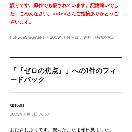
誤りです。原作でも殺されています。記憶違いでし
た、ごめんなさい。untenさんご指摘ありがとうご
ざいます。
投
投
カ
FukudaShigetaka
2009年11月14日
趣味：映画のお話
稿
稿
テ
者
日:
ゴ
リ
ー
「『ゼロの焦点』」への1件のフィ
ードバック
unten
よ
り:
2009年11月15日 06:30
おひさしぶりです。僕もたまたま昨日見ました。