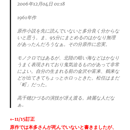
2006年12月04日 01:18
1961年作
原作小説を先に読んでいないと多分良く分からな
いと思う。ま、95分にまとめるのはかなり無理
があったんだろうなぁ。その分原作に忠実。
モノクロではあるが、北陸の暗い海などはかなり
うまく表現されており鬼気迫るものがあって非常
によい。自分の生まれる前の金沢や富来、鶴来な
どが出てきてちょっとホロっときた。松任はまだ
「町」だった。
高千穂ひづるの演技が冴え渡る。綺麗な人だな
ぁ。
←11/15訂正
原作では本多さんが死んでいないと書きましたが、