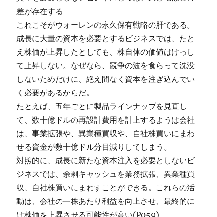
差が存在する
これこそがウォーレンの永久保有戦略の肝である。
成長に大量の資本を必要とするビジネスでは、たと
え株価が上昇したとしても、株自体の価値はけっし
て上昇しない。なぜなら、競争の波を食らって沈没
しないためだけに、絶え間なく資本を注ぎ込んでい
く必要があるからだ。
たとえば、五年ごとに製品ラインナップを見直し
て、数十億ドルの再設計費用を計上するようは会社
は、事業拡張や、異業種買収や、自社株買いにまわ
せる資金が数十億ドル分目減りしてしまう。
対照的に、成長に新たな資本注入を必要としないビ
ジネスでは、余剰キャッシュを業務拡張、異業種買
収、自社株買いにまわすことができる。これらの活
動は、会社の一株あたり利益を向上させ、最終的に
は株価を上昇させる可能性が高い(P059)。