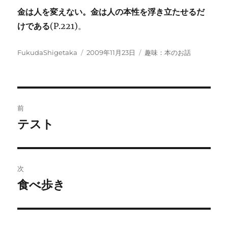
金は人を変えない。金は人の本性を浮き立たせるだ
けである
(P.221)。
投
投
カ
FukudaShigetaka
2009年11月23日
趣味：本のお話
稿
稿
テ
者
日:
ゴ
リ
ー
投
前
稿
テスト
前
の
ナ
投
ビ
稿:
次
ゲ
食べ歩き
次
の
ー
投
シ
稿: