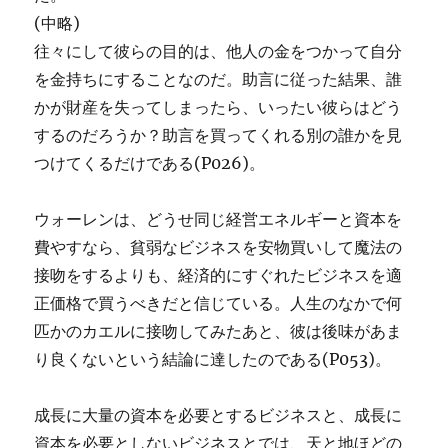
(中略)
往々にして彼らの目的は、他人の金をつかって自分
を金持ちにすることなのだ。助言に従った結果、誰
かが財産を失ってしまったら、いったい彼らはどう
するのだろうか？助言を買ってくれる別の誰かを見
つけてくるだけである(P026)。
ウォーレンは、どうせ同じ経営エネルギーと資本を
費やすなら、貧弱なビジネスを安物買いして魔法の
接吻をするよりも、経済的にすぐれたビジネスを適
正価格で買うべきだと信じている。人生のなかで何
匹かのカエルに接吻してみたあと、彼は後味があま
り良くないという結論に達したのである(P053)。
成長に大量の資本を必要とするビジネスと、成長に
資本を必要としないビジネスとでは、天と地ほどの