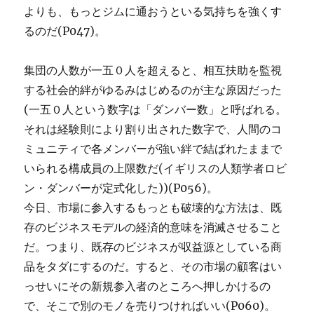
よりも、もっとジムに通おうといる気持ちを強くす
るのだ(P047)。
集団の人数が一五０人を超えると、相互扶助を監視
する社会的絆がゆるみはじめるのが主な原因だった
(一五０人という数字は「ダンバー数」と呼ばれる。
それは経験則により割り出された数字で、人間のコ
ミュニティで各メンバーが強い絆で結ばれたままで
いられる構成員の上限数だ(イギリスの人類学者ロビ
ン・ダンバーが定式化した))(P056)。
今日、市場に参入するもっとも破壊的な方法は、既
存のビジネスモデルの経済的意味を消滅させること
だ。つまり、既存のビジネスが収益源としている商
品をタダにするのだ。すると、その市場の顧客はい
っせいにその新規参入者のところへ押しかけるの
で、そこで別のモノを売りつければいい(P060)。