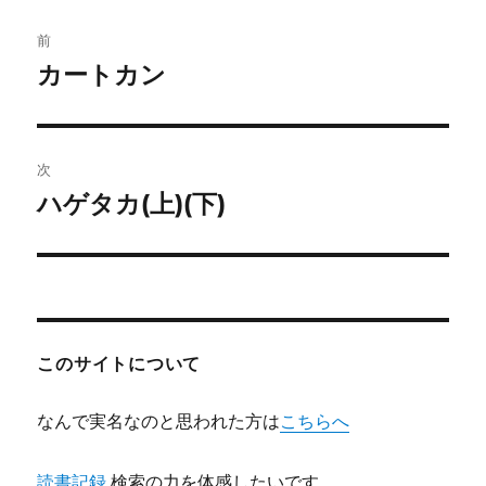
ー
投
前
稿
カートカン
前
の
ナ
投
ビ
稿:
次
ゲ
ハゲタカ(上)(下)
次
の
ー
投
シ
稿:
ョ
このサイトについて
ン
なんで実名なのと思われた方は
こちらへ
読書記録
検索の力を体感したいです。