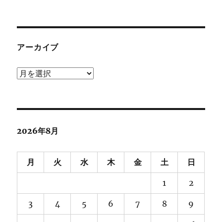
アーカイブ
ア
ー
カ
イ
ブ
2026年8月
月
火
水
木
金
土
日
1
2
3
4
5
6
7
8
9