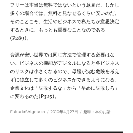
フリーは本当は無料ではないという意見だ。しかし
多くの場合では、無料と見なせるくらい安いのだ。
そのことこそ、生活やビジネスで私たちが意思決定
するときに、もっとも重要なことなのである
(P289)。
資源が安い世界では同じ方法で管理する必要はな
い。ビジネスの機能がデジタルになると各ビジネス
のリスクは小さくなるので、母艦が沈む危険を考え
ずに独立して多くのビジネスができるようになる。
企業文化は「失敗するな」から「早めに失敗しろ」
に変わるのだ(P325)。
投
投
カ
FukudaShigetaka
2010年4月27日
趣味：本のお話
稿
稿
テ
者
日:
ゴ
リ