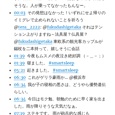
そうな。人が乗ってなかったもんなー。
00:03
その発想はなかった！いずれにせよ帰りの
イミグレで止められないことを祈ろう
@
tera_2222
: @
fukudashigetaka
それはテン
ション上がりますね～法具屋？仏具屋？
@
fukudashigetaka
東欧系の観光客カップルが
錫杖を二本持って、嬉しそうに会話
01:39
今夜もムスメの夜泣き絶好調 （－＿－；）
01:39
寝ました。
#smartsleep
05:21
起きました。
#smartsleep
06:30
これがゲリラ豪雨か… @横浜市
06:34
我が子の寝相の悪さは、どうやら優勢遺伝
らしい。
06:34
今日はモク勉、朝勉のために早く家を出ま
した。雨が降りそうな天気だなぁ。
07:19
ステキです。 雨が砲兵的な感じも