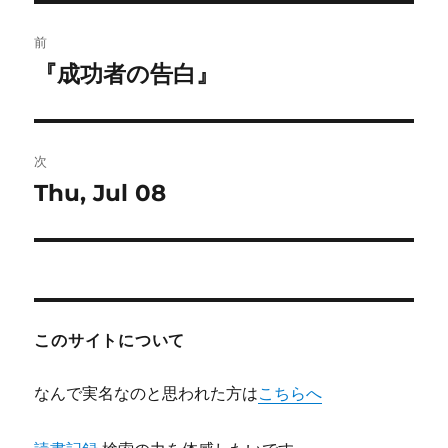
ー
投
前
稿
『成功者の告白』
前
の
ナ
投
ビ
稿:
次
ゲ
Thu, Jul 08
次
の
ー
投
シ
稿:
ョ
このサイトについて
ン
なんで実名なのと思われた方は
こちらへ