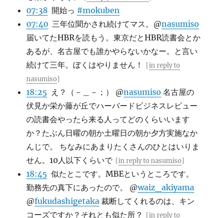
07:38
開始っ
#mokuben
07:40
三年位聞かされ続けてマス。@
nasumiso
届いてたHBRを読もう。東京だとHBR読書会とか
あるが、名古屋でも誰かやらないかなー。と言い
続けて三年。ぼくはやりません！
[
in reply to
nasumiso
]
18:25
え？（－＿－；） @
nasumiso
名古屋の
伏見か栄か藤が丘でハーバードビジネスレビュー
の読書会やったら来る人ってどのくらいいます
か？たぶん日曜の朝か土曜日の朝か夕方実施なか
んじで。 ちなみにあまりたくさんのひとはいりま
せん。10人以下くらいで
[
in reply to nasumiso
]
18:45
似たとこです。MBEというところです。
勤務先の真下にあったので。 @
waiz_akiyama
@
fukudashigetaka
裁断してくれるのは、キン
コーズですか？それとも似た所？
[
in reply to