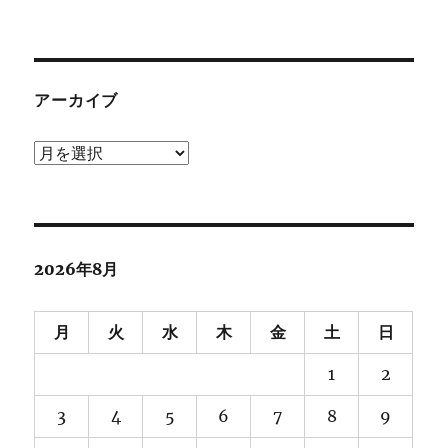
アーカイブ
ア
ー
カ
イ
ブ
2026年8月
月
火
水
木
金
土
日
1
2
3
4
5
6
7
8
9