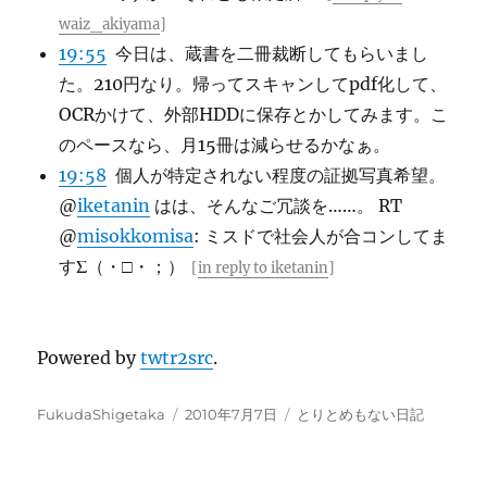
waiz_akiyama
]
19:55
今日は、蔵書を二冊裁断してもらいまし
た。210円なり。帰ってスキャンしてpdf化して、
OCRかけて、外部HDDに保存とかしてみます。こ
のペースなら、月15冊は減らせるかなぁ。
19:58
個人が特定されない程度の証拠写真希望。
@
iketanin
はは、そんなご冗談を……。 RT
@
misokkomisa
: ミスドで社会人が合コンしてま
すΣ（・□・；）
[
in reply to iketanin
]
Powered by
twtr2src
.
投
投
カ
FukudaShigetaka
2010年7月7日
とりとめもない日記
稿
稿
テ
者
日:
ゴ
リ