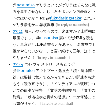
@
nasumiso
ゲリラというがゲリラはそんなに戦
力を集中させない。むしろナポレオン的豪雨とい
うのはいかが？ RT @
fukudashigetaka
: これが
ゲリラ豪雨か… @横浜市
[
in reply to nasumiso
]
07:21
知人がやってるので、来ますか？土曜朝に
銀座ですぅ。 @
nasumiso
届いてたHBRを読も
う。東京だとHBR読書会とかあるが、名古屋でも
誰かやらないかなー。と言い続けて三年。ぼくは
やりません！
[
in reply to nasumiso
]
07:24
つレヴィ ストロースもどうぞ
@
tkomukai
アウトプット勉強会「銃・病原菌・
鉄」は要旨は覚えてるからできるだけ関連本も読
もう（読み直そう）。「インディアスの破壊につ
いての簡潔な報告」「文明の生態史観」「貧困の
終焉」「栽培植物と農耕の起源」つーか何処にで
も繋がりそう。
[
in reply to tkomukai
]