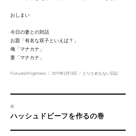
おしまい
今日の妻との対話
お題「有名な双子といえば？」
俺「マナカナ」
妻「マナカナ」
投
投
カ
FukudaShigetaka
2011年2月13日
とりとめもない日記
稿
稿
テ
者
日:
ゴ
リ
ー
投
前
稿
ハッシュドビーフを作るの巻
前
の
ナ
投