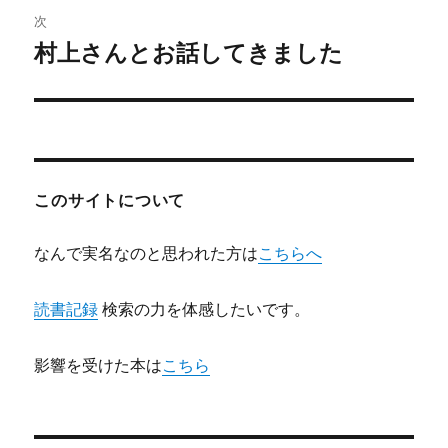
ビ
稿:
次
ゲ
村上さんとお話してきました
次
の
ー
投
シ
稿:
ョ
このサイトについて
ン
なんで実名なのと思われた方は
こちらへ
読書記録
検索の力を体感したいです。
影響を受けた本は
こちら