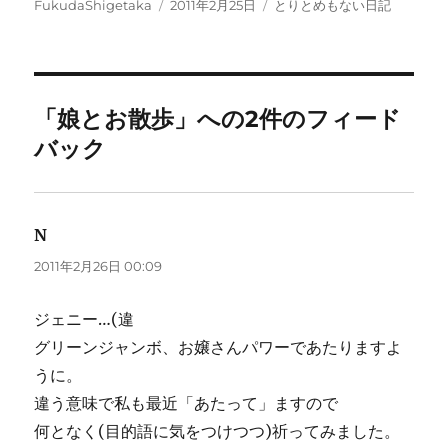
投
投
カ
FukudaShigetaka
2011年2月25日
とりとめもない日記
稿
稿
テ
者
日:
ゴ
リ
ー
「娘とお散歩」への2件のフィード
バック
N
よ
り:
2011年2月26日 00:09
ジェニー…(違
グリーンジャンボ、お嬢さんパワーであたりますよ
うに。
違う意味で私も最近「あたって」ますので
何となく(目的語に気をつけつつ)祈ってみました。