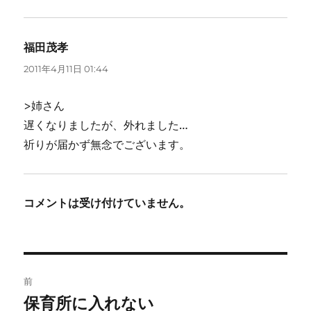
福田茂孝
よ
り:
2011年4月11日 01:44
>姉さん
遅くなりましたが、外れました…
祈りが届かず無念でございます。
コメントは受け付けていません。
投
前
稿
保育所に入れない
前