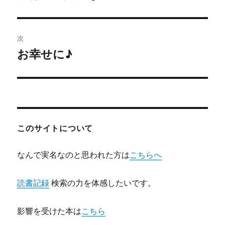
の
ナ
投
ビ
稿:
次
ゲ
お幸せに♪
次
の
ー
投
シ
稿:
ョ
このサイトについて
ン
なんで実名なのと思われた方は
こちらへ
読書記録
検索の力を体感したいです。
影響を受けた本は
こちら